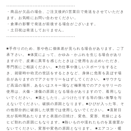
------------------------------------------
・商品が欠品の場合、ご注文後約5営業日で発送をさせていただき
ます。お気軽にお問い合わせください。
・倉庫の影響で発送が前後する場合がございます。
・土日祝は発送しておりません。
------------------------------------------
■手作りのため、形や色に個体差が見られる場合があります。ご了
承下さい。 ■体質によって、かゆみ・かぶれを生じる場合があり
ますので、皮膚に異常を感じたときはご使用をお止めいただき、
専門医にご相談ください。 ■力仕事や激しいスポーツをすると
き、就寝時や幼児の世話をするときなど、身体に危害を及ぼす場
合がありますのでアクセサリーをはずしてください。 ■サウナな
ど高温の場所、あるいはスキー場など極寒地でのアクセサリーの
使用は、火傷・凍傷の原因となる場合がありますので、着用しな
いでください。 ■落としたり、ぶつけたりする等の強い衝撃を与
えないでください。破損の原因となります。■ひびが入った等、そ
の他部分的に破損した状態では使用しないでください。 ■直射日
光が長時間あたりますと表面の日焼け、変色、変形、乾燥による
ヒビ割れの原因にもなります。■熱いものや濡れたものを直接置か
ないでください。変形や変色の原因となります。 ■エアコン・暖