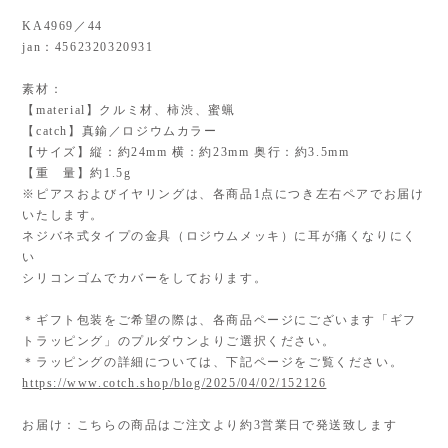
KA4969／44
jan：4562320320931
素材：
【material】クルミ材、柿渋、蜜蝋
【catch】真鍮／ロジウムカラー
【サイズ】縦：約24mm 横：約23mm 奥行：約3.5mm
【重 量】約1.5g
※ピアスおよびイヤリングは、各商品1点につき左右ペアでお届け
いたします。
ネジバネ式タイプの金具（ロジウムメッキ）に耳が痛くなりにく
い
シリコンゴムでカバーをしております。
＊ギフト包装をご希望の際は、各商品ページにございます「ギフ
トラッピング」のプルダウンよりご選択ください。
＊ラッピングの詳細については、下記ページをご覧ください。
https://www.cotch.shop/blog/2025/04/02/152126
お届け：こちらの商品はご注文より約3営業日で発送致します