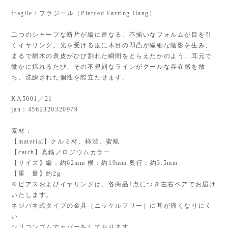
fragile / フラジール（Pierced Earring Hang）
二つのシャープな断片が縦に連なる、不揃いなフォルムが目を引
くイヤリング。光を受ける度に木目の凹凸が繊細な陰影を生み、
まるで樹木の表皮がひび割れた瞬間をとらえたかのよう。耳元で
微かに揺れるたび、その不規則なラインがクールな存在感を放
ち、洗練された個性を際立たせます。
KA5001／21
jan：4562320320979
素材：
【material】クルミ材、柿渋、蜜蝋
【catch】真鍮／ロジウムカラー
【サイズ】縦：約62mm 横：約19mm 奥行：約3.5mm
【重 量】約2g
※ピアスおよびイヤリングは、各商品1点につき左右ペアでお届け
いたします。
ネジバネ式タイプの金具（ニッケルフリー）に耳が痛くなりにく
い
シリコンゴムでカバーをしております。