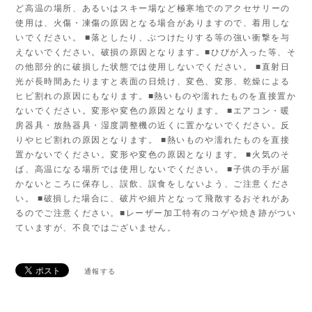
ど高温の場所、あるいはスキー場など極寒地でのアクセサリーの
使用は、火傷・凍傷の原因となる場合がありますので、着用しな
いでください。 ■落としたり、ぶつけたりする等の強い衝撃を与
えないでください。破損の原因となります。■ひびが入った等、そ
の他部分的に破損した状態では使用しないでください。 ■直射日
光が長時間あたりますと表面の日焼け、変色、変形、乾燥による
ヒビ割れの原因にもなります。■熱いものや濡れたものを直接置か
ないでください。変形や変色の原因となります。 ■エアコン・暖
房器具・放熱器具・湿度調整機の近くに置かないでください。反
りやヒビ割れの原因となります。 ■熱いものや濡れたものを直接
置かないでください。変形や変色の原因となります。 ■火気のそ
ば、高温になる場所では使用しないでください。 ■子供の手が届
かないところに保存し、誤飲、誤食をしないよう、ご注意くださ
い。 ■破損した場合に、破片や細片となって飛散するおそれがあ
るのでご注意ください。■レーザー加工特有のコゲや焼き跡がつい
ていますが、不良ではございません。
通報する