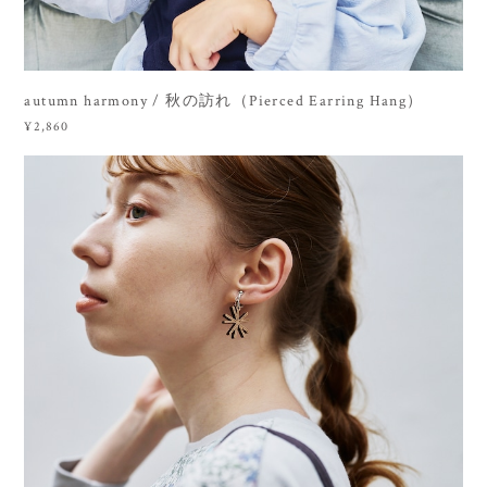
autumn harmony / 秋の訪れ（Pierced Earring Hang）
¥2,860