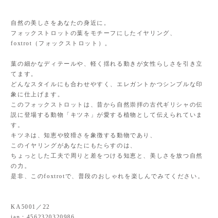
自然の美しさをあなたの身近に。
フォックストロットの葉をモチーフにしたイヤリング、
foxtrot（フォックストロット）。
葉の細かなディテールや、軽く揺れる動きが女性らしさを引き立
てます。
どんなスタイルにも合わせやすく、エレガントかつシンプルな印
象に仕上げます。
このフォックストロットは、昔から自然崇拝の古代ギリシャの伝
説に登場する動物「キツネ」が愛する植物として伝えられていま
す。
キツネは、知恵や狡猾さを象徴する動物であり、
このイヤリングがあなたにもたらすのは、
ちょっとした工夫で周りと差をつける知恵と、美しさを放つ自然
の力。
是非、このfoxtrotで、普段のおしゃれを楽しんでみてください。
KA5001／22
jan：4562320320986