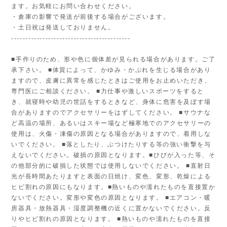
ます。お気軽にお問い合わせください。
・倉庫の影響で発送が前後する場合がございます。
・土日祝は発送しておりません。
------------------------------------------
■手作りのため、形や色に個体差が見られる場合があります。ご了
承下さい。 ■体質によって、かゆみ・かぶれを生じる場合があり
ますので、皮膚に異常を感じたときはご使用をお止めいただき、
専門医にご相談ください。 ■力仕事や激しいスポーツをすると
き、就寝時や幼児の世話をするときなど、身体に危害を及ぼす場
合がありますのでアクセサリーをはずしてください。 ■サウナな
ど高温の場所、あるいはスキー場など極寒地でのアクセサリーの
使用は、火傷・凍傷の原因となる場合がありますので、着用しな
いでください。 ■落としたり、ぶつけたりする等の強い衝撃を与
えないでください。破損の原因となります。■ひびが入った等、そ
の他部分的に破損した状態では使用しないでください。 ■直射日
光が長時間あたりますと表面の日焼け、変色、変形、乾燥による
ヒビ割れの原因にもなります。■熱いものや濡れたものを直接置か
ないでください。変形や変色の原因となります。 ■エアコン・暖
房器具・放熱器具・湿度調整機の近くに置かないでください。反
りやヒビ割れの原因となります。 ■熱いものや濡れたものを直接