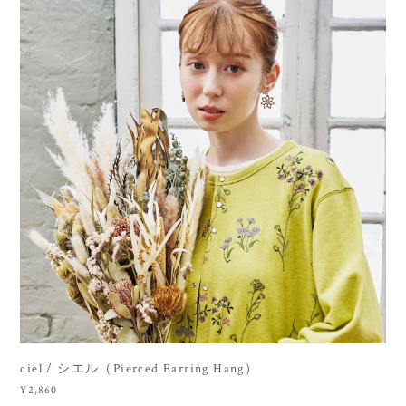
ciel / シエル（Pierced Earring Hang）
¥2,860