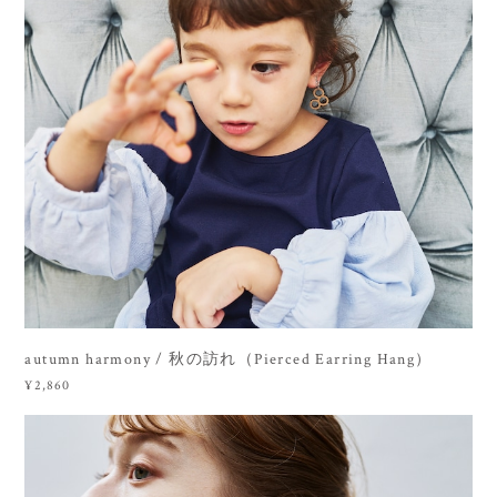
autumn harmony / 秋の訪れ（Pierced Earring Hang）
¥2,860