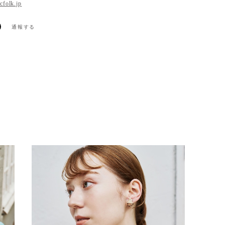
icfolk.jp
通報する