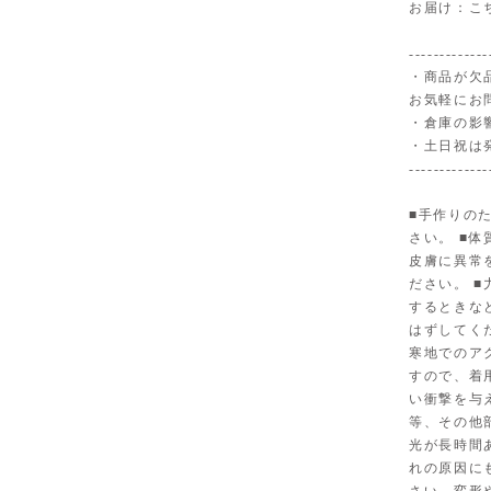
お届け：こ
-------------
・商品が欠
お気軽にお
・倉庫の影
・土日祝は
-------------
■手作りの
さい。 ■
皮膚に異常
ださい。 
するときな
はずしてく
寒地でのア
すので、着
い衝撃を与
等、その他
光が長時間
れの原因に