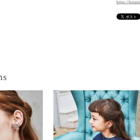
https://botan
ms