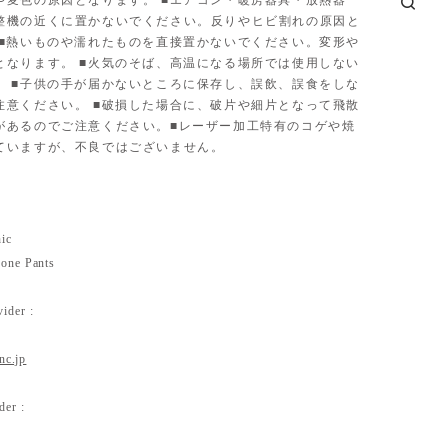
や変色の原因となります。 ■エアコン・暖房器具・放熱器
整機の近くに置かないでください。反りやヒビ割れの原因と
 ■熱いものや濡れたものを直接置かないでください。変形や
となります。 ■火気のそば、高温になる場所では使用しない
。 ■子供の手が届かないところに保存し、誤飲、誤食をしな
注意ください。 ■破損した場合に、破片や細片となって飛散
があるのでご注意ください。■レーザー加工特有のコゲや焼
ていますが、不良ではございません。
ic
one Pants
ider :
inc.jp
der :