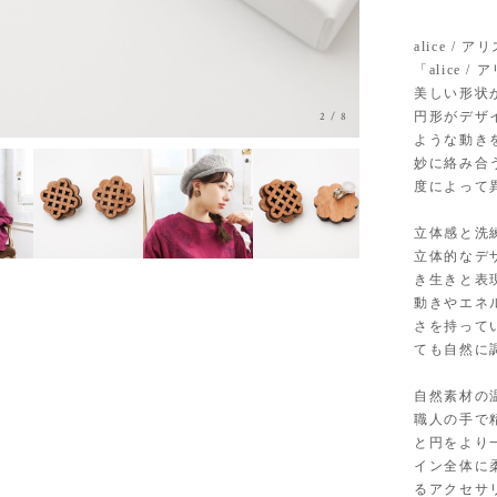
alice /
「alice
美しい形状
円形がデザ
3
/
8
ような動き
妙に絡み合
度によって
立体感と洗
立体的なデ
き生きと表
動きやエネ
さを持って
ても自然に
自然素材の
職人の手で
と円をより
イン全体に
るアクセサ