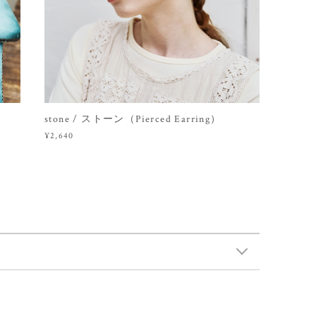
stone / ストーン（Pierced Earring）
¥2,640