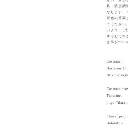
さい。変形
具・湿度調
なります。
変色の原因
でください
いよう、ご
するおそれ
き跡がつい
Costume :
Herisson Tun
BIG herringb
Costume prov
Tiara inc.
https://tiara-
Flower provi
Botanifolk