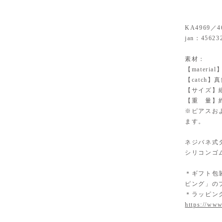
KA4969／4
jan：45623
素材：
【materi
【catch
【サイズ】縦
【重 量】約1
※ピアスお
ます。
ネジバネ式
シリコンゴ
＊ギフト包
ピング」の
＊ラッピン
https://www