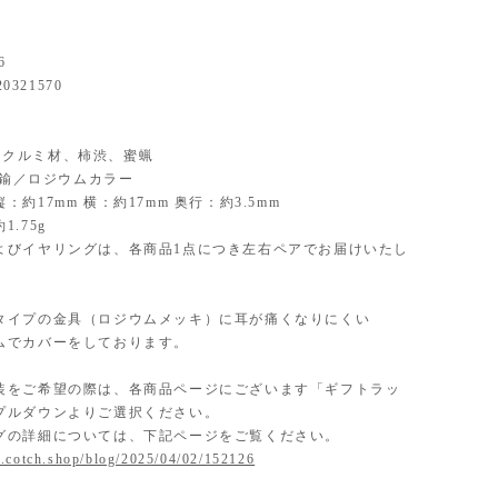
6
20321570
al】クルミ材、柿渋、蜜蝋
】真鍮／ロジウムカラー
：約17mm 横：約17mm 奥行：約3.5mm
.75g
よびイヤリングは、各商品1点につき左右ペアでお届けいたし
タイプの金具（ロジウムメッキ）に耳が痛くなりにくい
ムでカバーをしております。
装をご希望の際は、各商品ページにございます「ギフトラッ
プルダウンよりご選択ください。
グの詳細については、下記ページをご覧ください。
.cotch.shop/blog/2025/04/02/152126