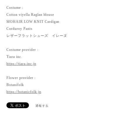
Costume :
Cotton viyella Raglan blouse
MOHAIR LOW KNIT Cardigan
Corduroy Pants
レザーフラットシューズ イレーヌ
Costume provider :
Tiara inc.
https://tiara-inc.jp
Flower provider :
Botanifolk
https://botanicfolk.jp
通報する