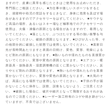
ますので、皮膚に異常を感じたときはご使用をお止めいただき、
専門医にご相談ください。 ■力仕事や激しいスポーツをすると
き、就寝時や幼児の世話をするときなど、身体に危害を及ぼす場
合がありますのでアクセサリーをはずしてください。 ■サウナな
ど高温の場所、あるいはスキー場など極寒地でのアクセサリーの
使用は、火傷・凍傷の原因となる場合がありますので、着用しな
いでください。 ■落としたり、ぶつけたりする等の強い衝撃を与
えないでください。破損の原因となります。■ひびが入った等、そ
の他部分的に破損した状態では使用しないでください。 ■直射日
光が長時間あたりますと表面の日焼け、変色、変形、乾燥による
ヒビ割れの原因にもなります。■熱いものや濡れたものを直接置か
ないでください。変形や変色の原因となります。 ■エアコン・暖
房器具・放熱器具・湿度調整機の近くに置かないでください。反
りやヒビ割れの原因となります。 ■熱いものや濡れたものを直接
置かないでください。変形や変色の原因となります。 ■火気のそ
ば、高温になる場所では使用しないでください。 ■子供の手が届
かないところに保存し、誤飲、誤食をしないよう、ご注意くださ
い。 ■破損した場合に、破片や細片となって飛散するおそれがあ
るのでご注意ください。■レーザー加工特有のコゲや焼き跡がつい
ていますが、不良ではございません。