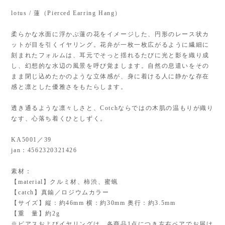
lotus / 蓮（Pierced Earring Hang）
柔らかな水面に浮かぶ蓮の花をイメージした、円形のレース状カ
ットが目を引くイヤリング。花弁が一枚一枚広がるように繊細に
刻まれたフォルムは、耳元でそっと揺れるたびに光と影を織り成
し、幻想的な水辺の風景を呼び覚まします。自然の息遣いをその
まま閉じ込めたかのような立体感が、身に着ける人に静かな存在
感と凛とした優雅さをもたらします。
透き通るような凛々しさと、Cotchならではの木肌の温もりが織り
なす、心落ち着くひとしずく。
KA5001／39
jan：4562320321426
素材：
【material】クルミ材、柿渋、蜜蝋
【catch】真鍮／ロジウムカラー
【サイズ】縦：約46mm 横：約30mm 奥行：約3.5mm
【重 量】約2g
※ピアスおよびイヤリングは、各商品1点につき左右ペアでお届け