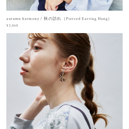
autumn harmony / 秋の訪れ（Pierced Earring Hang）
¥2,860