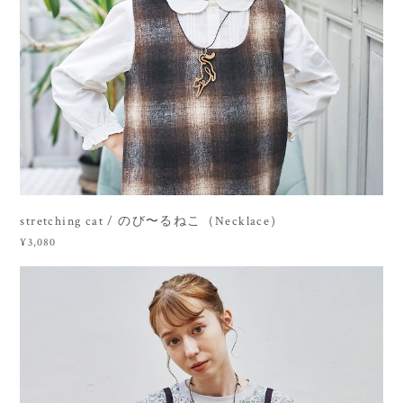
stretching cat / のび〜るねこ（Necklace）
¥3,080