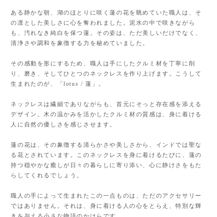
ある静かな朝、湖のほとりに咲く蓮の花を眺めていた職人は、そ
の凛とした美しさに心を奪われました。泥水の中で咲きながら
も、汚れなき純白を保つ蓮。その姿は、ただ美しいだけでなく、
清浄さや調和を象徴する力を秘めていました。
その感動を形にするため、職人は手にしたクルミ材を丁寧に削
り、磨き、そしてひとつのネックレスを作り上げます。こうして
生まれたのが、「lotus / 蓮」。
ネックレスは繊細でありながらも、首元にそっと存在感を添える
デザイン。木の温かみを活かしたクルミ材の質感は、身に着ける
人に自然の優しさを感じさせます。
蓮の花は、その象徴する清らかさや美しさから、インドでは聖な
る花とされています。このネックレスを身に着けるたびに、蓮の
持つ穏やかな癒しが日々の暮らしに寄り添い、心に静けさをもた
らしてくれるでしょう。
職人の手によって生まれたこの一点ものは、ただのアクセサリー
ではありません。それは、身に着ける人の心をとらえ、特別な輝
きを与える小さな物語のかけらです。