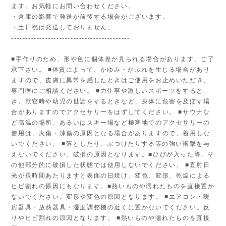
ます。お気軽にお問い合わせください。
・倉庫の影響で発送が前後する場合がございます。
・土日祝は発送しておりません。
------------------------------------------
■手作りのため、形や色に個体差が見られる場合があります。ご了
承下さい。 ■体質によって、かゆみ・かぶれを生じる場合があり
ますので、皮膚に異常を感じたときはご使用をお止めいただき、
専門医にご相談ください。 ■力仕事や激しいスポーツをすると
き、就寝時や幼児の世話をするときなど、身体に危害を及ぼす場
合がありますのでアクセサリーをはずしてください。 ■サウナな
ど高温の場所、あるいはスキー場など極寒地でのアクセサリーの
使用は、火傷・凍傷の原因となる場合がありますので、着用しな
いでください。 ■落としたり、ぶつけたりする等の強い衝撃を与
えないでください。破損の原因となります。■ひびが入った等、そ
の他部分的に破損した状態では使用しないでください。 ■直射日
光が長時間あたりますと表面の日焼け、変色、変形、乾燥による
ヒビ割れの原因にもなります。■熱いものや濡れたものを直接置か
ないでください。変形や変色の原因となります。 ■エアコン・暖
房器具・放熱器具・湿度調整機の近くに置かないでください。反
りやヒビ割れの原因となります。 ■熱いものや濡れたものを直接