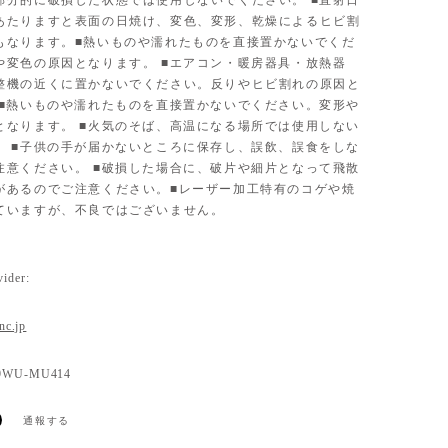
部分的に破損した状態では使用しないでください。 ■直射日
あたりますと表面の日焼け、変色、変形、乾燥によるヒビ割
もなります。■熱いものや濡れたものを直接置かないでくだ
や変色の原因となります。 ■エアコン・暖房器具・放熱器
整機の近くに置かないでください。反りやヒビ割れの原因と
 ■熱いものや濡れたものを直接置かないでください。変形や
となります。 ■火気のそば、高温になる場所では使用しない
。 ■子供の手が届かないところに保存し、誤飲、誤食をしな
注意ください。 ■破損した場合に、破片や細片となって飛散
があるのでご注意ください。■レーザー加工特有のコゲや焼
ていますが、不良ではございません。
ider:
inc.jp
09WU-MU414
通報する