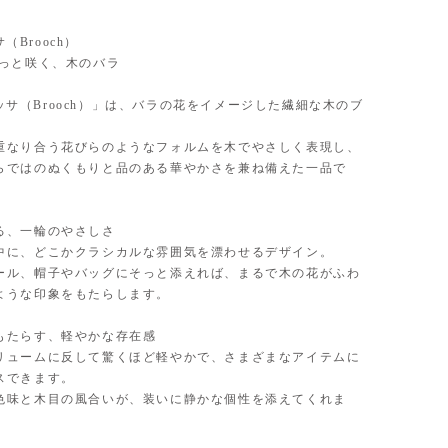
ッサ（Brooch）
そっと咲く、木のバラ
/ ロッサ（Brooch）」は、バラの花をイメージした繊細な木のブ
重なり合う花びらのようなフォルムを木でやさしく表現し、
らではのぬくもりと品のある華やかさを兼ね備えた一品で
る、一輪のやさしさ
中に、どこかクラシカルな雰囲気を漂わせるデザイン。
ール、帽子やバッグにそっと添えれば、まるで木の花がふわ
ような印象をもたらします。
もたらす、軽やかな存在感
リュームに反して驚くほど軽やかで、さまざまなアイテムに
スできます。
色味と木目の風合いが、装いに静かな個性を添えてくれま