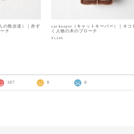
（赤ずきんの散歩道）｜赤ず
cat keeper（キャットキーパー）｜ネ
ローチ
く人物の木のブローチ
¥1,540
107
0
0