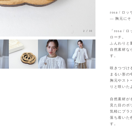
rosa / ロ
— 胸元に
「rosa 
3
/
10
ローチ。
ふんわりと
自然素材な
す。
咲きつづけ
まるい形の
胸元やスト
りと咲いた
自然素材が
見た目のボ
気軽にプラ
落ち着いた
す。