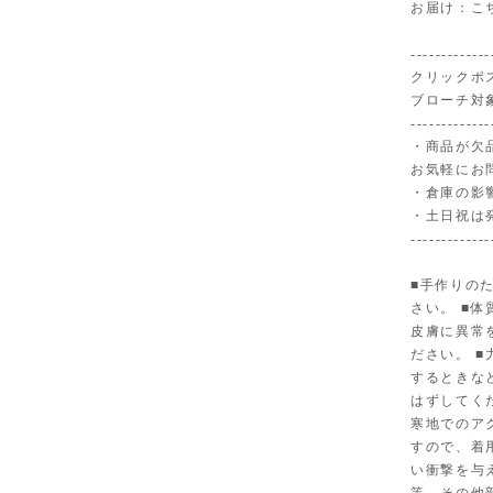
お届け：こ
-------------
クリックポ
ブローチ対
-------------
・商品が欠
お気軽にお
・倉庫の影
・土日祝は
-------------
■手作りの
さい。 ■
皮膚に異常
ださい。 
するときな
はずしてく
寒地でのア
すので、着
い衝撃を与