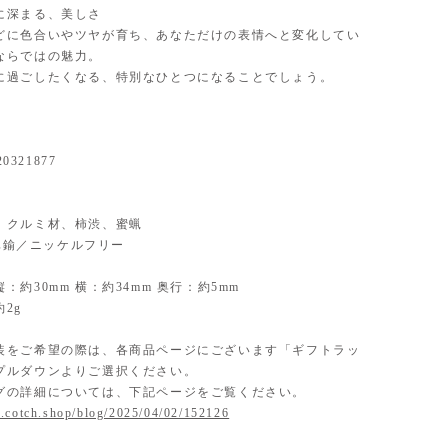
に深まる、美しさ
どに色合いやツヤが育ち、あなただけの表情へと変化してい
ならではの魅力。
に過ごしたくなる、特別なひとつになることでしょう。
20321877
ial】 クルミ材、柿渋、蜜蝋
】 真鍮／ニッケルフリー
：約30mm 横：約34mm 奥行：約5mm
2g
装をご希望の際は、各商品ページにございます「ギフトラッ
プルダウンよりご選択ください。
グの詳細については、下記ページをご覧ください。
.cotch.shop/blog/2025/04/02/152126