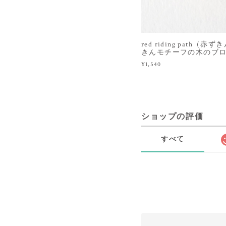
red riding path
きんモチーフの木のブ
¥1,540
ショップの評価
すべて