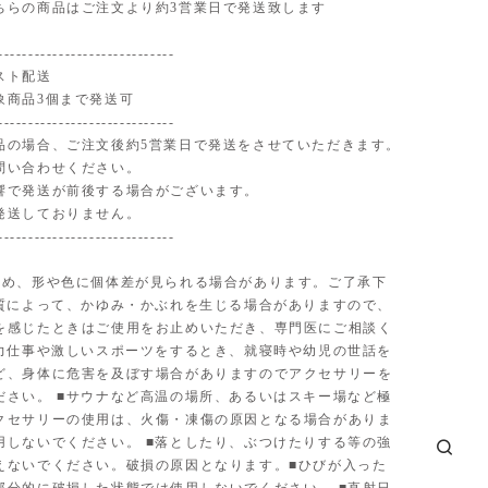
ちらの商品はご注文より約3営業日で発送致します
-----------------------------
スト配送
象商品3個まで発送可
-----------------------------
品の場合、ご注文後約5営業日で発送をさせていただきます。
問い合わせください。
響で発送が前後する場合がございます。
発送しておりません。
-----------------------------
ため、形や色に個体差が見られる場合があります。ご了承下
体質によって、かゆみ・かぶれを生じる場合がありますので、
を感じたときはご使用をお止めいただき、専門医にご相談く
■力仕事や激しいスポーツをするとき、就寝時や幼児の世話を
ど、身体に危害を及ぼす場合がありますのでアクセサリーを
ださい。 ■サウナなど高温の場所、あるいはスキー場など極
クセサリーの使用は、火傷・凍傷の原因となる場合がありま
用しないでください。 ■落としたり、ぶつけたりする等の強
えないでください。破損の原因となります。■ひびが入った