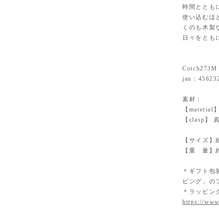
時間ととも
使い込むほ
くのも木製
日々をとも
Cotch273M
jan：45623
素材：
【mater
【clasp
【サイズ】縦
【重 量】約
＊ギフト包
ピング」の
＊ラッピン
https://www