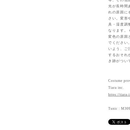
等、その他
光が長時間
れの原因に
さい。変形
具・湿度調
なります。
変色の原因
でください
いよう、ご
するおそれ
き跡がつい
Costume prov
Tiara inc.
https://tiara-
Tunic : M3