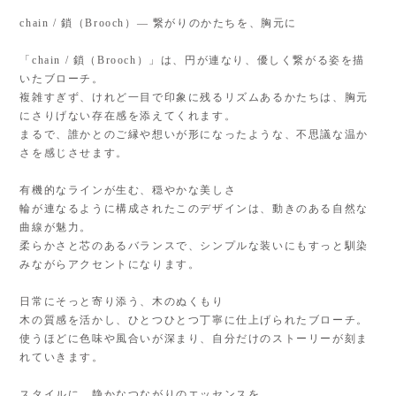
chain / 鎖（Brooch）— 繋がりのかたちを、胸元に
「chain / 鎖（Brooch）」は、円が連なり、優しく繋がる姿を描
いたブローチ。
複雑すぎず、けれど一目で印象に残るリズムあるかたちは、胸元
にさりげない存在感を添えてくれます。
まるで、誰かとのご縁や想いが形になったような、不思議な温か
さを感じさせます。
有機的なラインが生む、穏やかな美しさ
輪が連なるように構成されたこのデザインは、動きのある自然な
曲線が魅力。
柔らかさと芯のあるバランスで、シンプルな装いにもすっと馴染
みながらアクセントになります。
日常にそっと寄り添う、木のぬくもり
木の質感を活かし、ひとつひとつ丁寧に仕上げられたブローチ。
使うほどに色味や風合いが深まり、自分だけのストーリーが刻ま
れていきます。
スタイルに、静かなつながりのエッセンスを