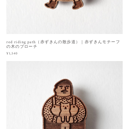
red riding path（赤ずきんの散歩道）｜赤ずきんモチーフ
の木のブローチ
¥1,540