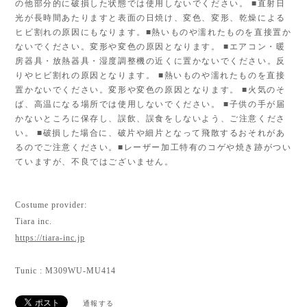
の他部分的に破損した状態では使用しないでください。 ■直射日
光が長時間あたりますと表面の日焼け、変色、変形、乾燥による
ヒビ割れの原因にもなります。■熱いものや濡れたものを直接置か
ないでください。変形や変色の原因となります。 ■エアコン・暖
房器具・放熱器具・湿度調整機の近くに置かないでください。反
りやヒビ割れの原因となります。 ■熱いものや濡れたものを直接
置かないでください。変形や変色の原因となります。 ■火気のそ
ば、高温になる場所では使用しないでください。 ■子供の手が届
かないところに保存し、誤飲、誤食をしないよう、ご注意くださ
い。 ■破損した場合に、破片や細片となって飛散するおそれがあ
るのでご注意ください。■レーザー加工特有のコゲや焼き跡がつい
ていますが、不良ではございません。
Costume provider:
Tiara inc.
https://tiara-inc.jp
Tunic : M309WU-MU414
通報する