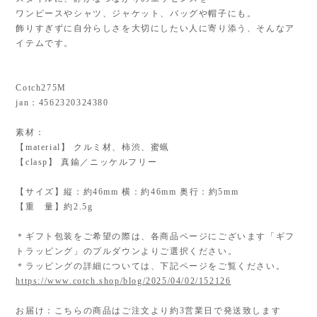
ワンピースやシャツ、ジャケット、バッグや帽子にも。
飾りすぎずに自分らしさを大切にしたい人に寄り添う、そんなア
イテムです。
Cotch275M
jan：4562320324380
素材：
【material】 クルミ材、柿渋、蜜蝋
【clasp】 真鍮／ニッケルフリー
【サイズ】縦：約46mm 横：約46mm 奥行：約5mm
【重 量】約2.5g
＊ギフト包装をご希望の際は、各商品ページにございます「ギフ
トラッピング」のプルダウンよりご選択ください。
＊ラッピングの詳細については、下記ページをご覧ください。
https://www.cotch.shop/blog/2025/04/02/152126
お届け：こちらの商品はご注文より約3営業日で発送致します