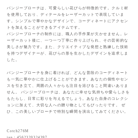
パンジーブローチは、可愛らしい花びらが特徴的です。クルミ材
を使用しており、ディテールをレーザーカットで表現していま
す。シンプルで華やかなデザインで、コーディネートにアクセン
トを加えることができるアイテムです。
パンジーブローチの制作には、職人の手作業が欠かせません。レ
ーザーカット後に、一つ一つ丁寧に作り上げられ、その芸術的な
美しさが魅力です。また、クリエイティブな発想と熟練した技術
を持つデザイナーが、花びらの形を生かしたデザインを追求しま
した。
パンジーブローチを身に着ければ、どんな普段のコーディネート
も一気に華やかに仕上げることができます。あなたの個性やセン
スを引き立て、周囲の人々からも注目を浴びること間違いありま
せん。 パンジーブローチは、あなたに幸せな気持ちや愛らしさを
もたらし、日常に彩りを与えるでしょう。あなた自身のコレクシ
ョンに加えて、大切な人への贈り物としてもぴったりです。 ぜ
ひ、この美しいブローチで特別な瞬間を演出してみてください。
Cotch276M
jan：4562320324397