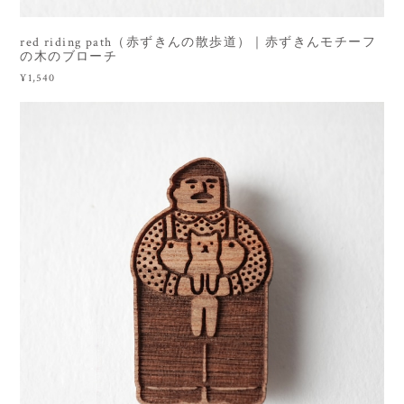
red riding path（赤ずきんの散歩道）｜赤ずきんモチーフ
の木のブローチ
¥1,540