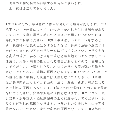
・倉庫の影響で発送が前後する場合がございます。
・土日祝は発送しておりません。
------------------------------------------
■手作りのため、形や色に個体差が見られる場合があります。ご了
承下さい。 ■体質によって、かゆみ・かぶれを生じる場合があり
ますので、皮膚に異常を感じたときはご使用をお止めいただき、
専門医にご相談ください。 ■力仕事や激しいスポーツをすると
き、就寝時や幼児の世話をするときなど、身体に危害を及ぼす場
合がありますのでアクセサリーをはずしてください。 ■サウナな
ど高温の場所、あるいはスキー場など極寒地でのアクセサリーの
使用は、火傷・凍傷の原因となる場合がありますので、着用しな
いでください。 ■落としたり、ぶつけたりする等の強い衝撃を与
えないでください。破損の原因となります。■ひびが入った等、そ
の他部分的に破損した状態では使用しないでください。 ■直射日
光が長時間あたりますと表面の日焼け、変色、変形、乾燥による
ヒビ割れの原因にもなります。■熱いものや濡れたものを直接置か
ないでください。変形や変色の原因となります。 ■エアコン・暖
房器具・放熱器具・湿度調整機の近くに置かないでください。反
りやヒビ割れの原因となります。 ■熱いものや濡れたものを直接
置かないでください。変形や変色の原因となります。 ■火気のそ