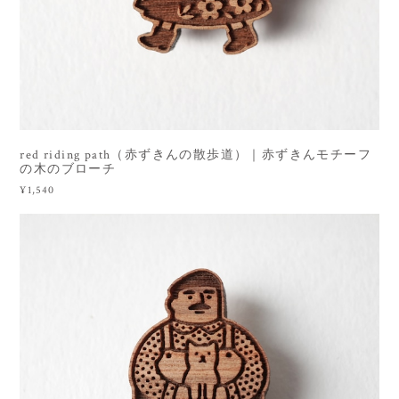
red riding path（赤ずきんの散歩道）｜赤ずきんモチーフ
の木のブローチ
¥1,540