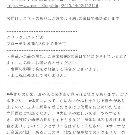
https://www.cotch.shop/blog/2025/04/02/152126
お届け：こちらの商品はご注文より約3営業日で発送致します
------------------------------------------
クリックポスト配送
ブローチ対象商品3個まで発送可
------------------------------------------
・商品が欠品の場合、ご注文後約5営業日で発送をさせていただき
ます。お気軽にお問い合わせください。
・倉庫の影響で発送が前後する場合がございます。
・土日祝は発送しておりません。
------------------------------------------
■手作りのため、形や色に個体差が見られる場合があります。ご了
承下さい。 ■体質によって、かゆみ・かぶれを生じる場合があり
ますので、皮膚に異常を感じたときはご使用をお止めいただき、
専門医にご相談ください。 ■力仕事や激しいスポーツをすると
き、就寝時や幼児の世話をするときなど、身体に危害を及ぼす場
合がありますのでアクセサリーをはずしてください。 ■サウナな
ど高温の場所、あるいはスキー場など極寒地でのアクセサリーの