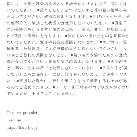
使用は、火傷・凍傷の原因となる場合がありますので、着用しな
いでください。 ■落としたり、ぶつけたりする等の強い衝撃を与
えないでください。破損の原因となります。■ひびが入った等、そ
の他部分的に破損した状態では使用しないでください。 ■直射日
光が長時間あたりますと表面の日焼け、変色、変形、乾燥による
ヒビ割れの原因にもなります。■熱いものや濡れたものを直接置か
ないでください。変形や変色の原因となります。 ■エアコン・暖
房器具・放熱器具・湿度調整機の近くに置かないでください。反
りやヒビ割れの原因となります。 ■熱いものや濡れたものを直接
置かないでください。変形や変色の原因となります。 ■火気のそ
ば、高温になる場所では使用しないでください。 ■子供の手が届
かないところに保存し、誤飲、誤食をしないよう、ご注意くださ
い。 ■破損した場合に、破片や細片となって飛散するおそれがあ
るのでご注意ください。■レーザー加工特有のコゲや焼き跡がつい
ていますが、不良ではございません。
Costume provider:
Tiara inc.
https://tiara-inc.jp