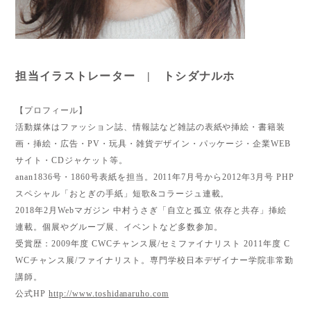
担当イラストレーター | トシダナルホ
【プロフィール】
活動媒体はファッション誌、情報誌など雑誌の表紙や挿絵・書籍装
画・挿絵・広告・PV・玩具・雑貨デザイン・パッケージ・企業WEB
サイト・CDジャケット等。
anan1836号・1860号表紙を担当。2011年7月号から2012年3月号 PHP
スペシャル「おとぎの手紙」短歌&コラージュ連載。
2018年2月Webマガジン 中村うさぎ「自立と孤立 依存と共存」挿絵
連載。個展やグループ展、イベントなど多数参加。
受賞歴：2009年度 CWCチャンス展/セミファイナリスト 2011年度 C
WCチャンス展/ファイナリスト。専門学校日本デザイナー学院非常勤
講師。
公式HP
http://www.toshidanaruho.com