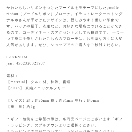
かわいらしいリボンをつけたプードルをモチーフにしたpoodle
ribbon（プードルリボン）ブローチ。イラストレーターのトシダ
ナルホさんが手がけたデザインは、親しみやすく優しい印象で
す。バッグや帽子、衣服など、お好きな場所につけることができ
るので、コーディネートのアクセントとしても最適です。 一つ一
つ丁寧に手作りされたこちらのブローチは、お洒落な方々に大変
人気があります。ぜひ、ショップでのご購入をご検討ください。
Cotch281M
jan：4562320321907
素材：
【material】 クルミ材、柿渋、蜜蝋
【clasp】 真鍮／ニッケルフリー
【サイズ】縦：約35mm 横：約31mm 奥行：約5mm
【重 量】約2g
＊ギフト包装をご希望の際は、各商品ページにございます「ギフ
トラッピング」のプルダウンよりご選択ください。
＊ラッピングの詳細については、下記ページをご覧ください。