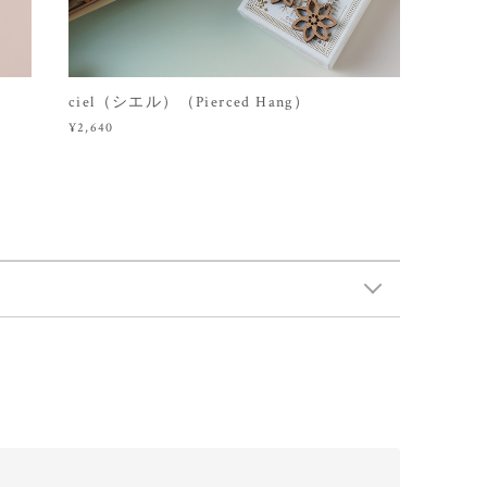
）
ciel（シエル）（Pierced Hang）
¥2,640