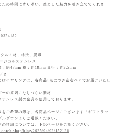
なたの時間に寄り添い、凛とした魅力を引き立ててくれま
0
20324182
al】クルミ材、柿渋、蜜蝋
】サージカルステンレス
：約47mm 横：約18mm 奥行：約3.5mm
1g
よびイヤリングは、各商品1点につき左右ペアでお届けいたし
ギーの原因になりづらい素材
ステンレス製の金具を使用しております。
装をご希望の際は、各商品ページにございます「ギフトラッ
プルダウンよりご選択ください。
グの詳細については、下記ページをご覧ください。
.cotch.shop/blog/2025/04/02/152126