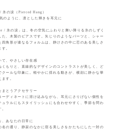
ce / 氷の涙（Pierced Hang）
空気のように、凛とした輝きを耳元に
of ice / 氷の涙」は、冬の空気にふわりと舞い降りる氷のしずく
した、木製のピアスです。矢じりのようなパーツと、シャー
た四角形が連なるフォルムは、静けさの中に芯のある美しさ
ます。
いて、やさしい存在感
ぬくもりと、直線的なデザインのコントラストが美しく、ど
でクールな印象に。軽やかに揺れる動きが、横顔に静かな華
えます。
をまとうアクセサリー
コーディネートに溶け込みながら、耳元にさりげない個性を
チュラルにもスタイリッシュにも合わせやすく、季節を問わ
す。
を、あなたの日常に
の名の通り、静寂のなかに宿る美しさをかたちにした一対の