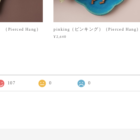
（Pierced Hang）
pinking（ピンキング）（Pierced Hang
¥2,640
107
0
0