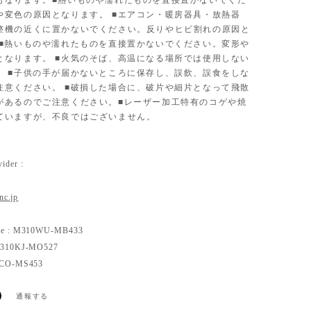
もなります。■熱いものや濡れたものを直接置かないでくだ
や変色の原因となります。 ■エアコン・暖房器具・放熱器
整機の近くに置かないでください。反りやヒビ割れの原因と
 ■熱いものや濡れたものを直接置かないでください。変形や
となります。 ■火気のそば、高温になる場所では使用しない
。 ■子供の手が届かないところに保存し、誤飲、誤食をしな
注意ください。 ■破損した場合に、破片や細片となって飛散
があるのでご注意ください。■レーザー加工特有のコゲや焼
ていますが、不良ではございません。
ider :
inc.jp
use : M310WU-MB433
 M310KJ-MO527
11CO-MS453
通報する