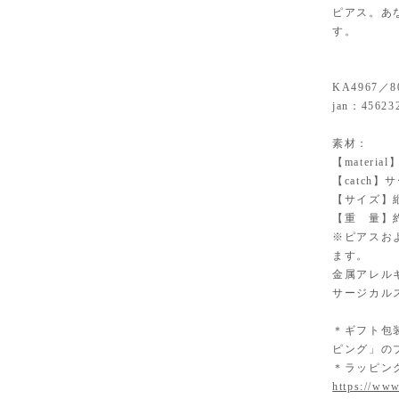
ピアス。あ
す。
KA4967／8
jan：45623
素材：
【materi
【catch
【サイズ】縦
【重 量】約
※ピアスお
ます。
金属アレル
サージカル
＊ギフト包
ピング」の
＊ラッピン
https://www