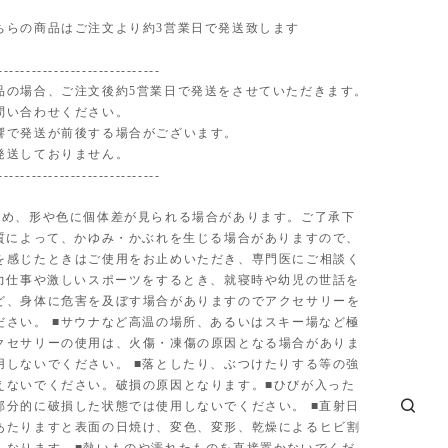
ちらの商品はご注文より約3営業日で発送致します
-----------------------------
品の場合、ご注文後約5営業日で発送をさせていただきます。
問い合わせください。
響で発送が前後する場合がございます。
発送しておりません。
-----------------------------
ため、形や色に個体差が見られる場合があります。ご了承下
体質によって、かゆみ・かぶれを生じる場合がありますので、
を感じたときはご使用をお止めいただき、専門医にご相談く
■力仕事や激しいスポーツをするとき、就寝時や幼児の世話を
ど、身体に危害を及ぼす場合がありますのでアクセサリーを
ださい。 ■サウナなど高温の場所、あるいはスキー場など極
クセサリーの使用は、火傷・凍傷の原因となる場合がありま
用しないでください。 ■落としたり、ぶつけたりする等の強
えないでください。破損の原因となります。■ひびが入った
部分的に破損した状態では使用しないでください。 ■直射日
あたりますと表面の日焼け、変色、変形、乾燥によるヒビ割