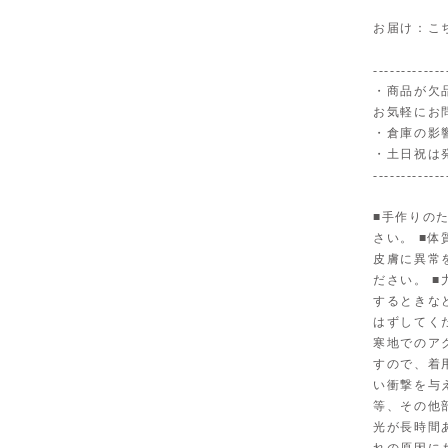
お届け：こ
-------------
・商品が欠
お気軽にお
・倉庫の影
・土日祝は
-------------
■手作りの
さい。 ■
皮膚に異常
ださい。 
するときな
はずしてく
寒地でのア
すので、着
い衝撃を与
等、その他
光が長時間