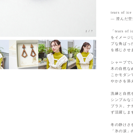
tears of i
— 澄んだ
「tears 
3
/
7
をイメージ
プな角ばっ
を感じさせ
シャープで
木の自然な
こかモダン
やかさを添
洗練と自然
シンプルな
プラス。ナ
ず活躍しま
冬の静けさ
「氷の涙」