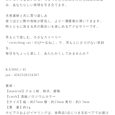
み、あなたらしい表情を引き立てます。
天然素材と共に育つ楽しみ
使うほどに艶や色味が変化し、より一層愛着が湧いてきます。
時とともに深まる木の風合いを楽しめるアクセサリーです。
耳もとで楽しむ、小さなストーリー
「stretching cat / のび〜るねこ」で、耳もとにさりげない笑顔
を。
毎日をちょっと楽しく、あたたかくしてみませんか？
KA5001／41
jan：4562320324267
素材：
【material】クルミ材、柿渋、蜜蝋
【catch】真鍮／ロジウムカラー
【サイズ】縦：約57mm 横：約23mm 奥行：約3.5mm
【重 量】約1g
※ピアスおよびイヤリングは、各商品1点につき左右ペアでお届け