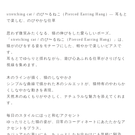
stretching cat / のび〜るねこ（Pierced Earring Hang）— 耳もと
で楽しむ、のびやかな仕草
思わず微笑みたくなる、猫の伸びをした愛らしいポーズ。
「stretching cat / のび〜るねこ（Pierced Earring Hang）」は、
猫がのびをする姿をモチーフにした、軽やかで楽しいピアスで
す。
耳もとでゆらりと揺れながら、遊び心あふれる仕草がさりげなく
視線を集めます。
木のラインが描く、猫のしなやかさ
シンプルな曲線で描かれた木のシルエットが、猫特有のやわらか
くしなやかな動きを表現。
天然木のぬくもりがやさしく、ナチュラルな魅力を添えてくれま
す。
毎日のスタイルにほっと和むアクセント
ゆったりとした猫の姿が、日常のコーディネートにあたたかなア
クセントをプラス。
カジュアルな装いにも、ちょっとしたお出かけにも気軽に馴染