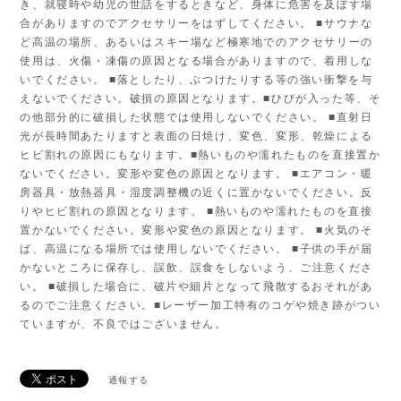
き、就寝時や幼児の世話をするときなど、身体に危害を及ぼす場
合がありますのでアクセサリーをはずしてください。 ■サウナな
ど高温の場所、あるいはスキー場など極寒地でのアクセサリーの
使用は、火傷・凍傷の原因となる場合がありますので、着用しな
いでください。 ■落としたり、ぶつけたりする等の強い衝撃を与
えないでください。破損の原因となります。■ひびが入った等、そ
の他部分的に破損した状態では使用しないでください。 ■直射日
光が長時間あたりますと表面の日焼け、変色、変形、乾燥による
ヒビ割れの原因にもなります。■熱いものや濡れたものを直接置か
ないでください。変形や変色の原因となります。 ■エアコン・暖
房器具・放熱器具・湿度調整機の近くに置かないでください。反
りやヒビ割れの原因となります。 ■熱いものや濡れたものを直接
置かないでください。変形や変色の原因となります。 ■火気のそ
ば、高温になる場所では使用しないでください。 ■子供の手が届
かないところに保存し、誤飲、誤食をしないよう、ご注意くださ
い。 ■破損した場合に、破片や細片となって飛散するおそれがあ
るのでご注意ください。■レーザー加工特有のコゲや焼き跡がつい
ていますが、不良ではございません。
通報する