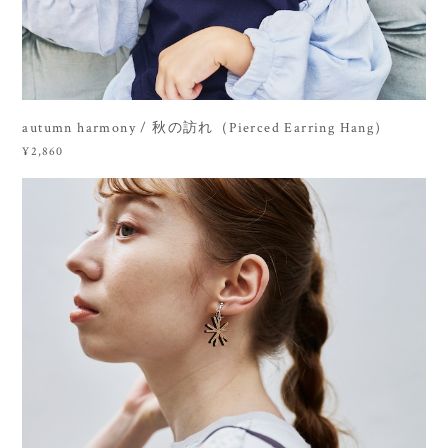
autumn harmony / 秋の訪れ（Pierced Earring Hang）
¥2,860