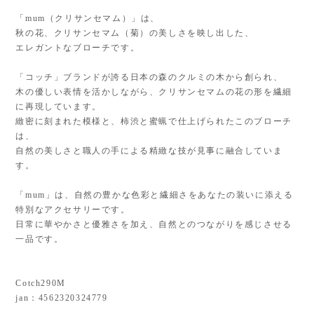
「mum（クリサンセマム）」は、
秋の花、クリサンセマム（菊）の美しさを映し出した、
エレガントなブローチです。
「コッチ」ブランドが誇る日本の森のクルミの木から創られ、
木の優しい表情を活かしながら、クリサンセマムの花の形を繊細
に再現しています。
緻密に刻まれた模様と、柿渋と蜜蝋で仕上げられたこのブローチ
は、
自然の美しさと職人の手による精緻な技が見事に融合していま
す。
「mum」は、自然の豊かな色彩と繊細さをあなたの装いに添える
特別なアクセサリーです。
日常に華やかさと優雅さを加え、自然とのつながりを感じさせる
一品です。
Cotch290M
jan：4562320324779