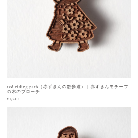
red riding path（赤ずきんの散歩道）｜赤ずきんモチーフ
の木のブローチ
¥1,540