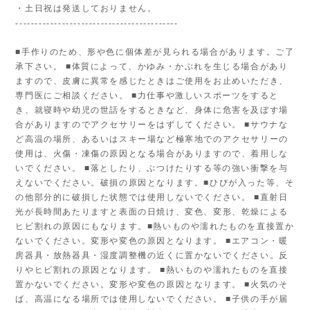
・土日祝は発送しておりません。
------------------------------------------
■手作りのため、形や色に個体差が見られる場合があります。ご了
承下さい。 ■体質によって、かゆみ・かぶれを生じる場合があり
ますので、皮膚に異常を感じたときはご使用をお止めいただき、
専門医にご相談ください。 ■力仕事や激しいスポーツをすると
き、就寝時や幼児の世話をするときなど、身体に危害を及ぼす場
合がありますのでアクセサリーをはずしてください。 ■サウナな
ど高温の場所、あるいはスキー場など極寒地でのアクセサリーの
使用は、火傷・凍傷の原因となる場合がありますので、着用しな
いでください。 ■落としたり、ぶつけたりする等の強い衝撃を与
えないでください。破損の原因となります。■ひびが入った等、そ
の他部分的に破損した状態では使用しないでください。 ■直射日
光が長時間あたりますと表面の日焼け、変色、変形、乾燥による
ヒビ割れの原因にもなります。■熱いものや濡れたものを直接置か
ないでください。変形や変色の原因となります。 ■エアコン・暖
房器具・放熱器具・湿度調整機の近くに置かないでください。反
りやヒビ割れの原因となります。 ■熱いものや濡れたものを直接
置かないでください。変形や変色の原因となります。 ■火気のそ
ば、高温になる場所では使用しないでください。 ■子供の手が届