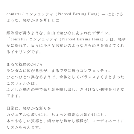
confetti / コンフェッティ（Pierced Earring Hang）— はじける
ような、軽やかさを耳もとに
紙吹雪が舞うような、自由で遊び心にあふれたデザイン。
「confetti / コンフェッティ（Pierced Earring Hang）」は、軽や
かに揺れて、日々に小さなお祝いのようなきらめきを添えてくれ
るイヤリングです。
まるで祝祭のかけら
ランダムに広がる形が、まるで空に舞うコンフェッティ。
ひとつひとつ異なるようで、全体としてバランスよくまとまった
このフォルムは、
ふとした動きの中で光と影を映し出し、さりげない個性を引き立
てます。
日常に、軽やかな彩りを
カジュアルな装いにも、ちょっと特別なお出かけにも。
木のやさしい質感と、細やかな透かし模様が、コーディネートに
リズムを与えます。