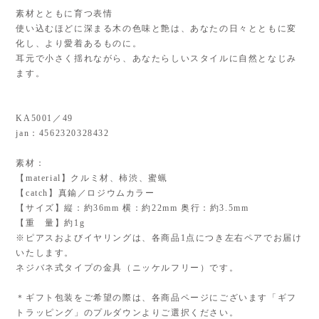
素材とともに育つ表情
使い込むほどに深まる木の色味と艶は、あなたの日々とともに変
化し、より愛着あるものに。
耳元で小さく揺れながら、あなたらしいスタイルに自然となじみ
ます。
KA5001／49
jan：4562320328432
素材：
【material】クルミ材、柿渋、蜜蝋
【catch】真鍮／ロジウムカラー
【サイズ】縦：約36mm 横：約22mm 奥行：約3.5mm
【重 量】約1g
※ピアスおよびイヤリングは、各商品1点につき左右ペアでお届け
いたします。
ネジバネ式タイプの金具（ニッケルフリー）です。
＊ギフト包装をご希望の際は、各商品ページにございます「ギフ
トラッピング」のプルダウンよりご選択ください。