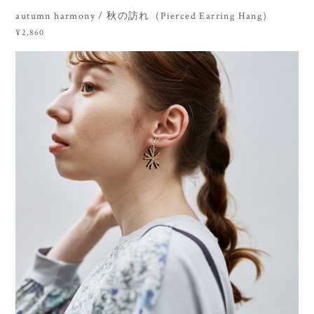
autumn harmony / 秋の訪れ（Pierced Earring Hang）
¥2,860