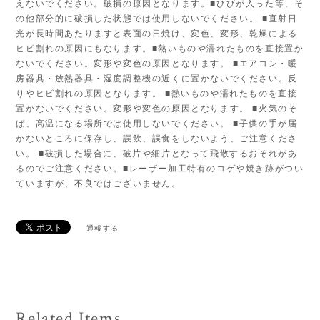
えないでください。破損の原因となります。■ひびが入った等、そ
の他部分的に破損した状態では使用しないでください。 ■直射日
光が長時間あたりますと表面の日焼け、変色、変形、乾燥による
ヒビ割れの原因にもなります。■熱いものや濡れたものを直接置か
ないでください。変形や変色の原因となります。 ■エアコン・暖
房器具・放熱器具・湿度調整機の近くに置かないでください。反
りやヒビ割れの原因となります。 ■熱いものや濡れたものを直接
置かないでください。変形や変色の原因となります。 ■火気のそ
ば、高温になる場所では使用しないでください。 ■子供の手が届
かないところに保存し、誤飲、誤食をしないよう、ご注意くださ
い。 ■破損した場合に、破片や細片となって飛散するおそれがあ
るのでご注意ください。■レーザー加工特有のコゲや焼き跡がつい
ていますが、不良ではございません。
通報する
Related Items