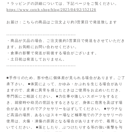
＊ラッピングの詳細については、下記ページをご覧ください。
https://www.cotch.shop/blog/2025/04/02/152126
お届け：こちらの商品はご注文より約3営業日で発送致します
------------------------------------------
・商品が欠品の場合、ご注文後約5営業日で発送をさせていただき
ます。お気軽にお問い合わせください。
・倉庫の影響で発送が前後する場合がございます。
・土日祝は発送しておりません。
------------------------------------------
■手作りのため、形や色に個体差が見られる場合があります。ご了
承下さい。 ■体質によって、かゆみ・かぶれを生じる場合があり
ますので、皮膚に異常を感じたときはご使用をお止めいただき、
専門医にご相談ください。 ■力仕事や激しいスポーツをすると
き、就寝時や幼児の世話をするときなど、身体に危害を及ぼす場
合がありますのでアクセサリーをはずしてください。 ■サウナな
ど高温の場所、あるいはスキー場など極寒地でのアクセサリーの
使用は、火傷・凍傷の原因となる場合がありますので、着用しな
いでください。 ■落としたり、ぶつけたりする等の強い衝撃を与