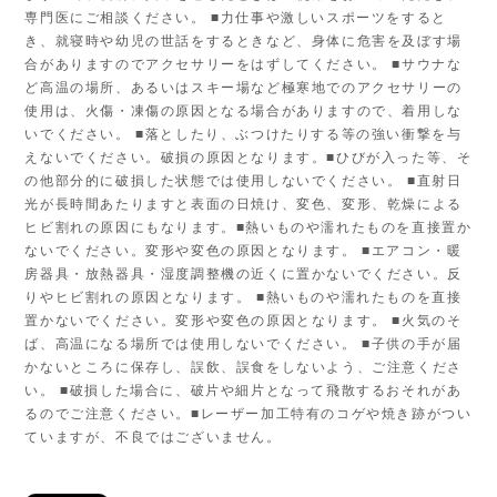
専門医にご相談ください。 ■力仕事や激しいスポーツをすると
き、就寝時や幼児の世話をするときなど、身体に危害を及ぼす場
合がありますのでアクセサリーをはずしてください。 ■サウナな
ど高温の場所、あるいはスキー場など極寒地でのアクセサリーの
使用は、火傷・凍傷の原因となる場合がありますので、着用しな
いでください。 ■落としたり、ぶつけたりする等の強い衝撃を与
えないでください。破損の原因となります。■ひびが入った等、そ
の他部分的に破損した状態では使用しないでください。 ■直射日
光が長時間あたりますと表面の日焼け、変色、変形、乾燥による
ヒビ割れの原因にもなります。■熱いものや濡れたものを直接置か
ないでください。変形や変色の原因となります。 ■エアコン・暖
房器具・放熱器具・湿度調整機の近くに置かないでください。反
りやヒビ割れの原因となります。 ■熱いものや濡れたものを直接
置かないでください。変形や変色の原因となります。 ■火気のそ
ば、高温になる場所では使用しないでください。 ■子供の手が届
かないところに保存し、誤飲、誤食をしないよう、ご注意くださ
い。 ■破損した場合に、破片や細片となって飛散するおそれがあ
るのでご注意ください。■レーザー加工特有のコゲや焼き跡がつい
ていますが、不良ではございません。