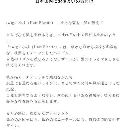
日本国内にお住まいの方向け
twig / 小枝（Hair Elastic）— 小さな森を、髪に添えて
さりげなく髪を束ねるとき、木洩れ日の中で揺れる小枝のよう
に。
「twig / 小枝（Hair Elastic）」は、細かな透かし模様が印象的
な、枝葉をモチーフにしたヘアゴム。
自然のリズムを感じるようなデザインが、髪にそっとやさしさを
添えてくれます。
枝が描く、ナチュラルで繊細なかたち
幾重にも重なる細いラインは、まるで木々の間を風が通るような
気配。
自然と調和するような形と、木のぬくもりある質感が、後ろ姿に
静かな存在感をもたらします。
まとめ髪に、穏やかなアクセントを
高めのお団子にも、低めのポニーテールにも、自然体で馴染むデ
ザイン。