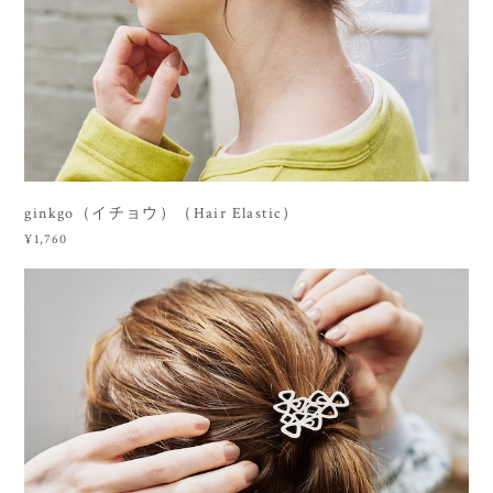
ginkgo（イチョウ）（Hair Elastic）
¥1,760