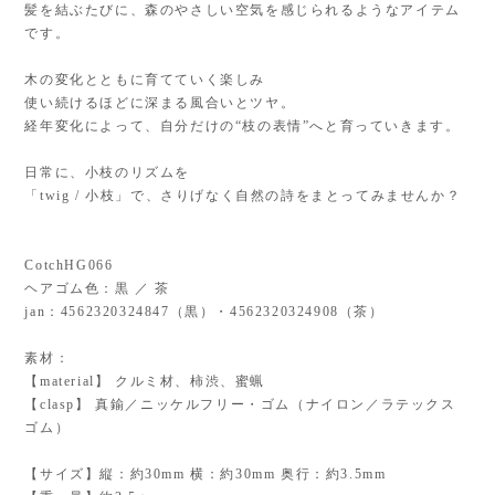
髪を結ぶたびに、森のやさしい空気を感じられるようなアイテム
です。
木の変化とともに育てていく楽しみ
使い続けるほどに深まる風合いとツヤ。
経年変化によって、自分だけの“枝の表情”へと育っていきます。
日常に、小枝のリズムを
「twig / 小枝」で、さりげなく自然の詩をまとってみませんか？
CotchHG066
ヘアゴム色：黒 ／ 茶
jan：4562320324847（黒）・4562320324908（茶）
素材：
【material】 クルミ材、柿渋、蜜蝋
【clasp】 真鍮／ニッケルフリー・ゴム（ナイロン／ラテックス
ゴム）
【サイズ】縦：約30mm 横：約30mm 奥行：約3.5mm