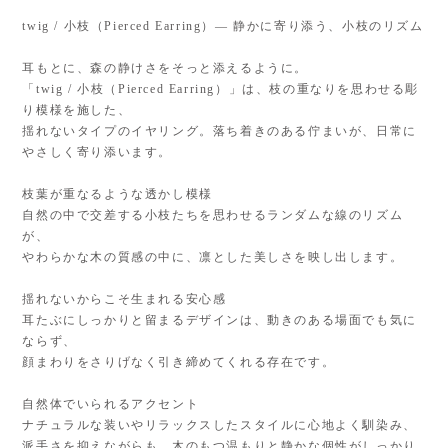
twig / 小枝（Pierced Earring）— 静かに寄り添う、小枝のリズム
耳もとに、森の静けさをそっと添えるように。
「twig / 小枝（Pierced Earring）」は、枝の重なりを思わせる彫
り模様を施した、
揺れないタイプのイヤリング。落ち着きのある佇まいが、日常に
やさしく寄り添います。
枝葉が重なるような透かし模様
自然の中で交差する小枝たちを思わせるランダムな線のリズム
が、
やわらかな木の質感の中に、凛とした美しさを映し出します。
揺れないからこそ生まれる安心感
耳たぶにしっかりと留まるデザインは、動きのある場面でも気に
ならず、
顔まわりをさりげなく引き締めてくれる存在です。
自然体でいられるアクセント
ナチュラルな装いやリラックスしたスタイルに心地よく馴染み、
派手さを抑えながらも、木のもつ温もりと静かな個性がしっかり