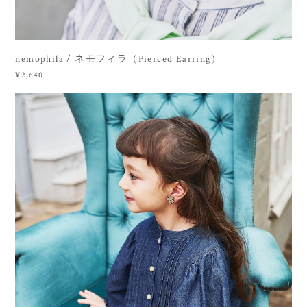
nemophila / ネモフィラ（Pierced Earring）
¥2,640