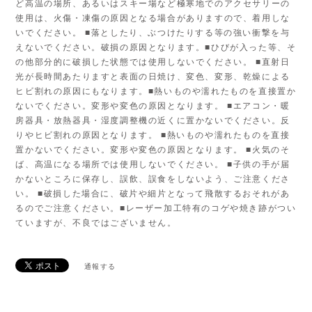
ど高温の場所、あるいはスキー場など極寒地でのアクセサリーの
使用は、火傷・凍傷の原因となる場合がありますので、着用しな
いでください。 ■落としたり、ぶつけたりする等の強い衝撃を与
えないでください。破損の原因となります。■ひびが入った等、そ
の他部分的に破損した状態では使用しないでください。 ■直射日
光が長時間あたりますと表面の日焼け、変色、変形、乾燥による
ヒビ割れの原因にもなります。■熱いものや濡れたものを直接置か
ないでください。変形や変色の原因となります。 ■エアコン・暖
房器具・放熱器具・湿度調整機の近くに置かないでください。反
りやヒビ割れの原因となります。 ■熱いものや濡れたものを直接
置かないでください。変形や変色の原因となります。 ■火気のそ
ば、高温になる場所では使用しないでください。 ■子供の手が届
かないところに保存し、誤飲、誤食をしないよう、ご注意くださ
い。 ■破損した場合に、破片や細片となって飛散するおそれがあ
るのでご注意ください。■レーザー加工特有のコゲや焼き跡がつい
ていますが、不良ではございません。
通報する