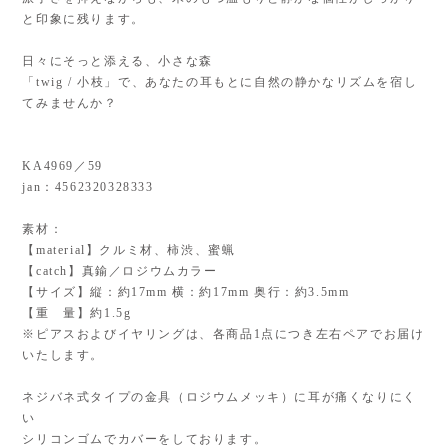
と印象に残ります。
日々にそっと添える、小さな森
「twig / 小枝」で、あなたの耳もとに自然の静かなリズムを宿し
てみませんか？
KA4969／59
jan：4562320328333
素材：
【material】クルミ材、柿渋、蜜蝋
【catch】真鍮／ロジウムカラー
【サイズ】縦：約17mm 横：約17mm 奥行：約3.5mm
【重 量】約1.5g
※ピアスおよびイヤリングは、各商品1点につき左右ペアでお届け
いたします。
ネジバネ式タイプの金具（ロジウムメッキ）に耳が痛くなりにく
い
シリコンゴムでカバーをしております。