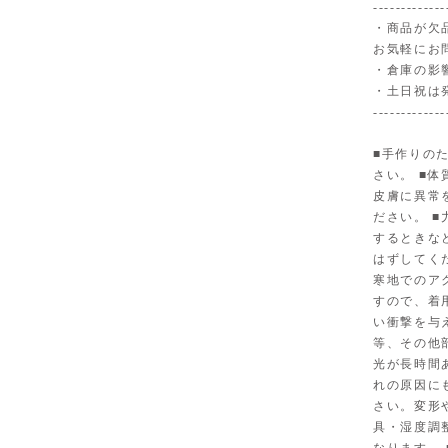
-------------
・商品が欠
お気軽にお
・倉庫の影
・土日祝は
-------------
■手作りの
さい。 ■
皮膚に異常
ださい。 
するときな
はずしてく
寒地でのア
すので、着
い衝撃を与
等、その他
光が長時間
れの原因に
さい。変形
具・湿度調