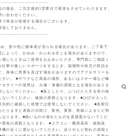
-----------------------------
品の場合、ご注文後約5営業日で発送をさせていただきます。
問い合わせください。
響で発送が前後する場合がございます。
発送しておりません。
-----------------------------
ため、形や色に個体差が見られる場合があります。ご了承下
体質によって、かゆみ・かぶれを生じる場合がありますので、
を感じたときはご使用をお止めいただき、専門医にご相談く
■力仕事や激しいスポーツをするとき、就寝時や幼児の世話を
ど、身体に危害を及ぼす場合がありますのでアクセサリーを
ださい。 ■サウナなど高温の場所、あるいはスキー場など極
クセサリーの使用は、火傷・凍傷の原因となる場合がありま
用しないでください。 ■落としたり、ぶつけたりする等の強
えないでください。破損の原因となります。■ひびが入った
部分的に破損した状態では使用しないでください。 ■直射日
あたりますと表面の日焼け、変色、変形、乾燥によるヒビ割
もなります。■熱いものや濡れたものを直接置かないでくだ
や変色の原因となります。 ■エアコン・暖房器具・放熱器
整機の近くに置かないでください。反りやヒビ割れの原因と