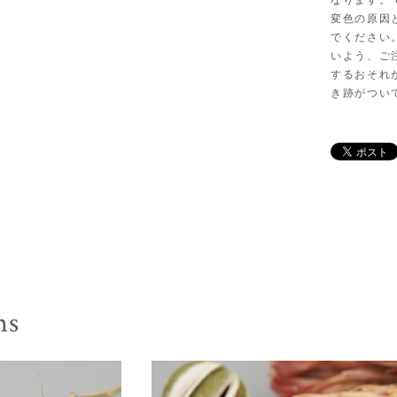
なります。
変色の原因
でください
いよう、ご
するおそれ
き跡がつい
ms