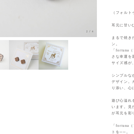
（フォルトゥー
耳元に甘いひ
3
/
4
まるで焼き
ン。
「fortu
さな幸運を
サイズ感が
シンプルな
デザイン。
り添い、心
遊び心溢れ
います。見
が耳元を彩
「fortu
トを──。