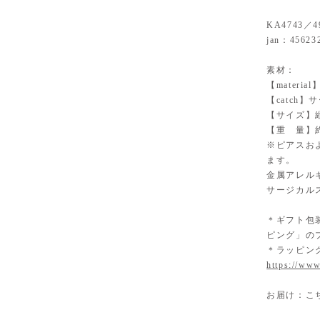
KA4743／4
jan：45623
素材：
【materi
【catch
【サイズ】縦
【重 量】約0
※ピアスお
ます。
金属アレル
サージカル
＊ギフト包
ピング」の
＊ラッピン
https://www
お届け：こ