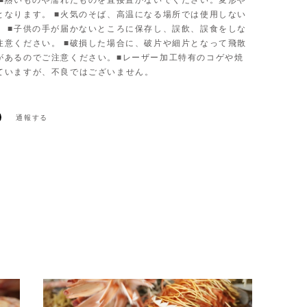
 ■熱いものや濡れたものを直接置かないでください。変形や
となります。 ■火気のそば、高温になる場所では使用しない
。 ■子供の手が届かないところに保存し、誤飲、誤食をしな
注意ください。 ■破損した場合に、破片や細片となって飛散
があるのでご注意ください。■レーザー加工特有のコゲや焼
ていますが、不良ではございません。
通報する