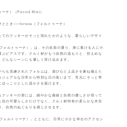
ナ）（Pierced Mini）
ととき──fortuna（フォルトゥーナ）
たてのクッキーがそっと現れたかのような、愛らしいデザイ
na（フォルトゥーナ）」は、その名前の通り、身に着ける人に小
運ぶピアスです。クルミ材がもつ自然の温もりと、控えめな
、どんなシーンにも優しく溶け込みます。
がらも洗練されたフォルムは、遊び心と上品さを兼ね備えた
カジュアルな日常から特別な日の装いまで、耳元にそっと寄
にほっこりとした温かさを届けます。
るクッキーの形には、細やかな曲線と自然の優しさが宿って
た目の可愛らしさだけでなく、クルミ材特有の柔らかな木目
り、自然のぬくもりを感じさせます。
na（フォルトゥーナ）」とともに、日常に小さな幸せのアクセン