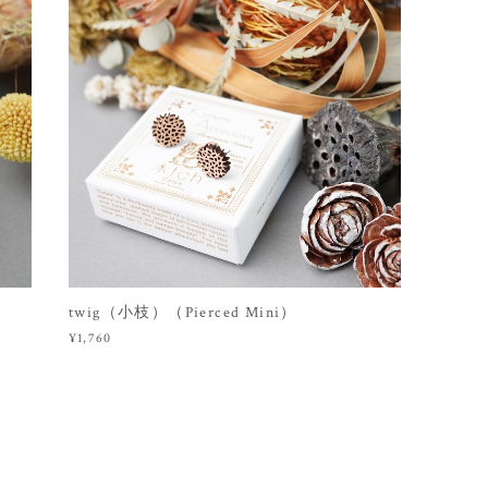
twig（小枝）（Pierced Mini）
¥1,760