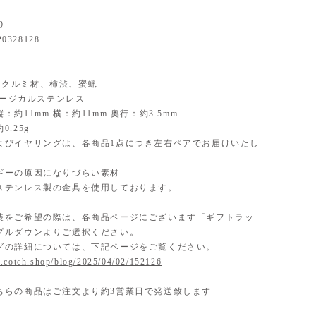
9
20328128
al】クルミ材、柿渋、蜜蝋
】サージカルステンレス
：約11mm 横：約11mm 奥行：約3.5mm
.25g
よびイヤリングは、各商品1点につき左右ペアでお届けいたし
ギーの原因になりづらい素材
ステンレス製の金具を使用しております。
装をご希望の際は、各商品ページにございます「ギフトラッ
プルダウンよりご選択ください。
グの詳細については、下記ページをご覧ください。
.cotch.shop/blog/2025/04/02/152126
ちらの商品はご注文より約3営業日で発送致します