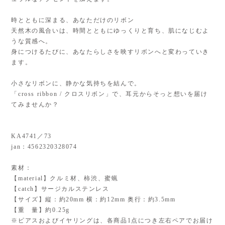
時とともに深まる、あなただけのリボン
天然木の風合いは、時間とともにゆっくりと育ち、肌になじむよ
うな質感へ。
身につけるたびに、あなたらしさを映すリボンへと変わっていき
ます。
小さなリボンに、静かな気持ちを結んで。
「cross ribbon / クロスリボン」で、耳元からそっと想いを届け
てみませんか？
KA4741／73
jan：4562320328074
素材：
【material】クルミ材、柿渋、蜜蝋
【catch】サージカルステンレス
【サイズ】縦：約20mm 横：約12mm 奥行：約3.5mm
【重 量】約0.25g
※ピアスおよびイヤリングは、各商品1点につき左右ペアでお届け