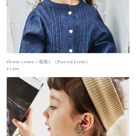
flower crown（花冠）（Pierced Little）
¥2,090