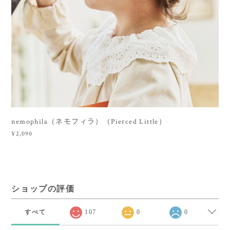
nemophila（ネモフィラ）（Pierced Little）
¥2,090
ショップの評価
すべて
107
0
0