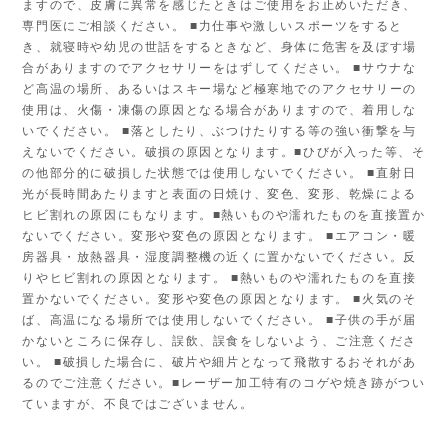
ますので、皮膚に異常を感じたときはご使用をお止めいただき、
専門医にご相談ください。 ■力仕事や激しいスポーツをすると
き、就寝時や幼児の世話をするときなど、身体に危害を及ぼす場
合がありますのでアクセサリーをはずしてください。 ■サウナな
ど高温の場所、あるいはスキー場など極寒地でのアクセサリーの
使用は、火傷・凍傷の原因となる場合がありますので、着用しな
いでください。 ■落としたり、ぶつけたりする等の強い衝撃を与
えないでください。破損の原因となります。■ひびが入った等、そ
の他部分的に破損した状態では使用しないでください。 ■直射日
光が長時間あたりますと表面の日焼け、変色、変形、乾燥による
ヒビ割れの原因にもなります。■熱いものや濡れたものを直接置か
ないでください。変形や変色の原因となります。 ■エアコン・暖
房器具・放熱器具・湿度調整機の近くに置かないでください。反
りやヒビ割れの原因となります。 ■熱いものや濡れたものを直接
置かないでください。変形や変色の原因となります。 ■火気のそ
ば、高温になる場所では使用しないでください。 ■子供の手が届
かないところに保存し、誤飲、誤食をしないよう、ご注意くださ
い。 ■破損した場合に、破片や細片となって飛散するおそれがあ
るのでご注意ください。■レーザー加工特有のコゲや焼き跡がつい
ていますが、不良ではございません。