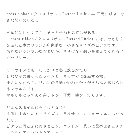
cross ribbon / クロスリボン（Pierced Little）— 耳元に結ぶ、小
さな想いのしるし
言葉にはしなくても、そっと伝わる気持ちがある。
「cross ribbon / クロスリボン（Pierced Little）」は、やさしく
交差した木のリボンが印象的な、小さなサイズのピアスです。
揺れないシンプルな佇まいが、さりげなく想いを添えてくれるア
クセサリー。
ミニサイズでも、しっかりと心に残るかたち
しなやかに曲がったラインと、まっすぐに交差する端。
小さいながらも、リボンの意味ややわらかさがきちんと感じられ
るフォルムです。
やさしさと芯のある美しさが、耳元に静かに灯ります。
どんなスタイルにもすっとなじむ
主張しすぎないミニサイズは、日常使いにもフォーマルにもぴっ
たり。
ピタッと耳たぶにおさまるシルエットが、装いに品のよさとナチ
ュラルなアクセントを加えます。