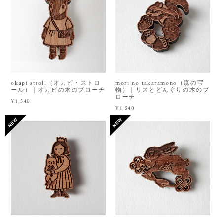
okapi stroll（オカピ・ストロ
mori no takaramono（森の宝
ール）｜オカピの木のブローチ
物）｜リスとどんぐりの木のブ
ローチ
¥1,540
¥1,540