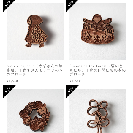
red riding path（赤ずきんの散
friends of the forest（森のと
歩道）｜赤ずきんモチーフの木
もだち）｜森の仲間たちの木の
のブローチ
ブローチ
¥1,540
¥1,540