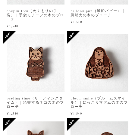
cozy mitten（ぬくもりの手
balloon pup（風船パピー）｜
袋）｜手袋モチーフの木のブロ
風船犬の木のブローチ
ーチ
¥1,540
¥1,540
reading time（リーディングタ
bloom smile（ブルームスマイ
イム）｜読書するネコの木のブ
ル）｜にっこりマダムの木のブ
ローチ
ローチ
¥1,540
¥1,540