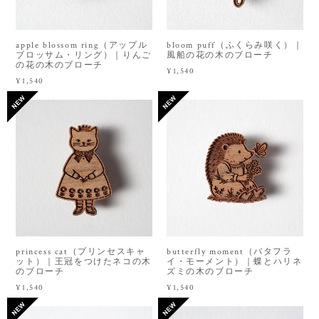
apple blossom ring（アップル
bloom puff（ふくらみ咲く）｜
ブロッサム・リング）｜りんご
風船の花の木のブローチ
の花の木のブローチ
¥1,540
¥1,540
princess cat（プリンセスキャ
butterfly moment（バタフラ
ット）｜王冠をつけたネコの木
イ・モーメント）｜蝶とハリネ
のブローチ
ズミの木のブローチ
¥1,540
¥1,540