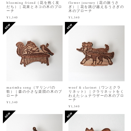
blooming friend（花を抱く友
flower journey（花の旅うさ
だち）｜花束とネコの木のブロ
ぎ）｜花を跳び越えるうさぎの
ーチ
木のブローチ
¥1,540
¥1,540
marimba song（マリンバの
woof & clarinet（ワンとクラ
歌）｜森の小さな楽団の木のブ
リネット）｜クラリネットをく
ローチ
わえたシュナウザーの木のブロ
ーチ
¥1,540
¥1,540