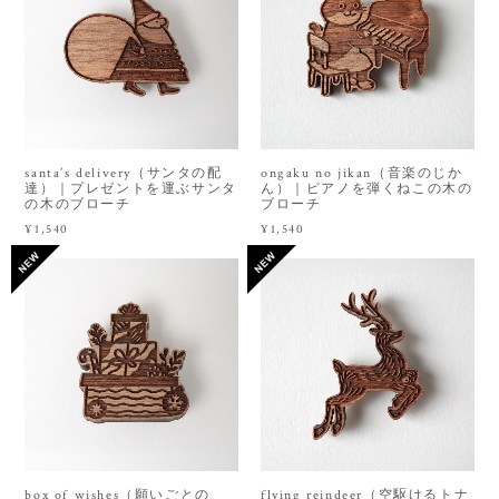
santa’s delivery（サンタの配
ongaku no jikan（音楽のじか
達）｜プレゼントを運ぶサンタ
ん）｜ピアノを弾くねこの木の
の木のブローチ
ブローチ
¥1,540
¥1,540
box of wishes（願いごとの
flying reindeer（空駆けるトナ