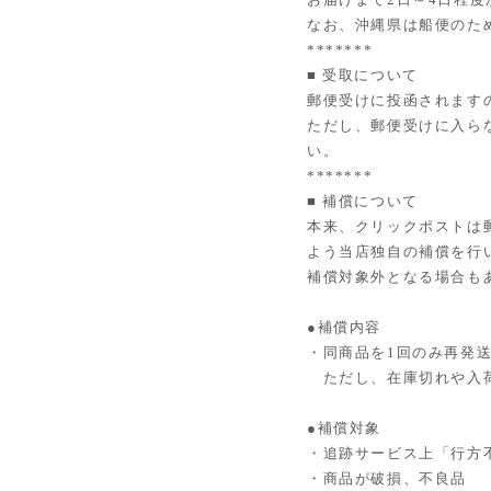
なお、沖縄県は船便のた
*******
■ 受取について
郵便受けに投函されます
ただし、郵便受けに入ら
い。
*******
■ 補償について
本来、クリックポストは
よう当店独自の補償を行
補償対象外となる場合も
●補償内容
・同商品を1回のみ再発
ただし、在庫切れや入荷
●補償対象
・追跡サービス上「行方
・商品が破損、不良品