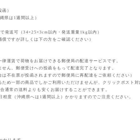
投函）
沖縄県は1週間以上）
発送可（34×25×3cm以内・発送重量1kg以内）
補償ですが詳しくは下の方をご確認ください）
一律運賃で荷物をお届けできる郵便局の配達サービスです。
ません。郵便受けへの投函をもって配達完了となります。
合は不在票が投函されますので郵便局に再配達をご依頼ください）
るため一部の商品でしかご利用いただけませんが、クリックポスト対
場合通常の送料よりも安くお届けすることができます。
4日程度（沖縄県へは1週間以上）かかりますのでご注意ください。
かかります。