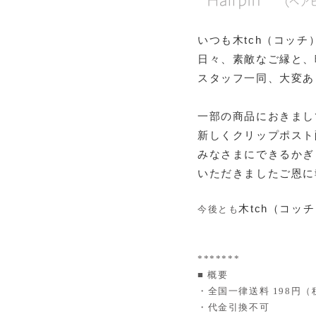
いつも木tch（コッ
日々、素敵なご縁と、
スタッフ一同、大変あ
一部の商品におきまし
新しくクリップポスト
みなさまにできるかぎ
いただきましたご恩に
木tch（コッ
今後とも
*******
■ 概要
・全国一律送料 198円（
・代金引換不可