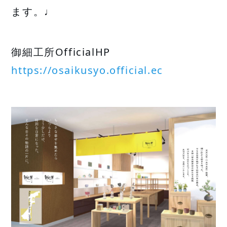
ます。♩
御細工所OfficialHP  
https://osaikusyo.official.ec