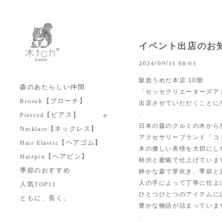
イベント出店のお
2024/09/15 08:03
阪急うめだ本店 10階
森のあたらしい仲間
「セッセクリエーターズア
Brooch【ブローチ】
出店させていただくことに
Pierced【ピアス】
.
日本の森のクルミの木から
Necklace【ネックレス】
アクセサリーブランド「コ
Hair Elastic【ヘアゴム】
木の優しい表情を大切にし
Hairpin【ヘアピン】
柿渋と蜜蝋で仕上げていま
季節のおすすめ
静かな森で芽吹き、季節と
人の手によって丁寧に仕上
人気TOP12
ひとつひとつのアイテムに
ともに、長く。
豊かな物語が詰まっていま
.