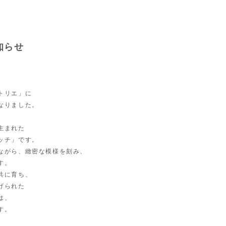
知らせ
トリエ」に
なりました。
生まれた
ッチ」です。
ながら、緻密な模様を刻み、
す。
共に育ち、
げられた
は、
す。