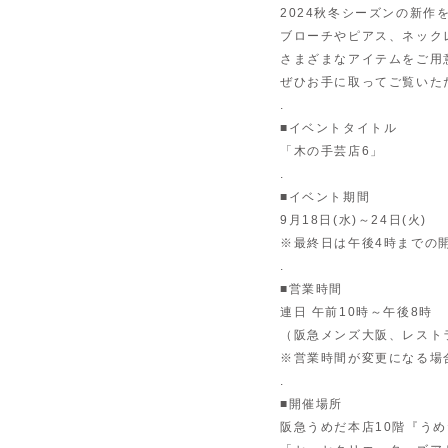
2024秋冬シーズンの新
ブローチやピアス、ネック
さまざまなアイテムをご用
ぜひお手に取ってご覧いた
.
■イベントタイトル
「木の手芸店6」
.
■イベント期間
9月18日(水)～24日(火)
※最終日は午後4時までの
.
■営業時間
連日 午前10時～午後8時
（阪急メンズ大阪、レスト
※営業時間が変更になる場
.
■開催場所
阪急うめだ本店10階『う