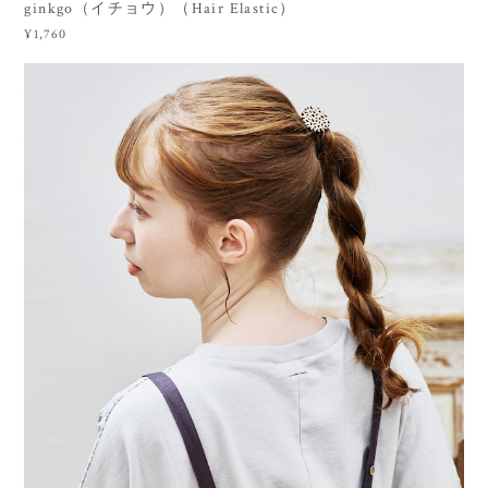
ginkgo（イチョウ）（Hair Elastic）
¥1,760