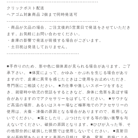
-----------------------------------------------------
クリックポスト配送
ヘアゴム対象商品 2個まで同時発送可
-----------------------------------------------------
・商品が欠品の場合、ご注文後約5営業日で発送をさせていただき
ます。お気軽にお問い合わせください。
・倉庫の影響で発送が前後する場合がございます。
・土日祝は発送しておりません。
------------------------------------------
■手作りのため、形や色に個体差が見られる場合があります。ご了
承下さい。 ■体質によって、かゆみ・かぶれを生じる場合があり
ますので、皮膚に異常を感じたときはご使用をお止めいただき、
専門医にご相談ください。 ■力仕事や激しいスポーツをすると
き、就寝時や幼児の世話をするときなど、身体に危害を及ぼす場
合がありますのでアクセサリーをはずしてください。 ■サウナな
ど高温の場所、あるいはスキー場など極寒地でのアクセサリーの
使用は、火傷・凍傷の原因となる場合がありますので、着用しな
いでください。 ■落としたり、ぶつけたりする等の強い衝撃を与
えないでください。破損の原因となります。■ひびが入った等、そ
の他部分的に破損した状態では使用しないでください。 ■直射日
光が長時間あたりますと表面の日焼け、変色、変形、乾燥による