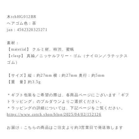
木tchHG012BR
ヘアゴム色：茶
jan：4562320325271
素材：
【material】 クルミ材、柿渋、蜜蝋
【clasp】 真鍮／ニッケルフリー・ゴム（ナイロン／ラテックス
ゴム）
【サイズ】縦：約27mm 横：約27mm 奥行：約5mm
【重 量】約3.5g
＊ギフト包装をご希望の際は、各商品ページにございます「ギフ
トラッピング」のプルダウンよりご選択ください。
＊ラッピングの詳細については、下記ページをご覧ください。
https://www.cotch.shop/blog/2025/04/02/152126
お届け：こちらの商品はご注文より約3営業日で発送致します