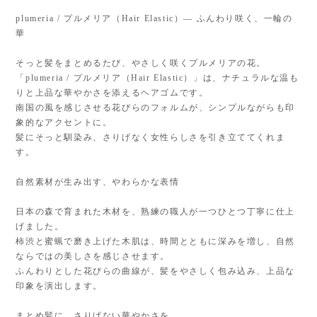
plumeria / プルメリア（Hair Elastic）— ふんわり咲く、一輪の
華
そっと髪をまとめるたび、やさしく咲くプルメリアの花。
「plumeria / プルメリア（Hair Elastic）」は、ナチュラルな温も
りと上品な華やかさを添えるヘアゴムです。
南国の風を感じさせる花びらのフォルムが、シンプルながらも印
象的なアクセントに。
髪にそっと馴染み、さりげなく女性らしさを引き立ててくれま
す。
自然素材が生み出す、やわらかな表情
日本の森で育まれた木材を、熟練の職人が一つひとつ丁寧に仕上
げました。
柿渋と蜜蝋で磨き上げた木肌は、時間とともに深みを増し、自然
ならではの美しさを感じさせます。
ふんわりとした花びらの曲線が、髪をやさしく包み込み、上品な
印象を演出します。
まとめ髪に、さりげない華やかさを