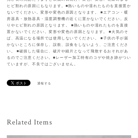
ヒビ割れの原因にもなります。■熱いものや濡れたものを直接置か
ないでください。変形や変色の原因となります。 ■エアコン・暖
房器具・放熱器具・湿度調整機の近くに置かないでください。反
りやヒビ割れの原因となります。 ■熱いものや濡れたものを直接
置かないでください。変形や変色の原因となります。 ■火気のそ
ば、高温になる場所では使用しないでください。 ■子供の手が届
かないところに保存し、誤飲、誤食をしないよう、ご注意くださ
い。 ■破損した場合に、破片や細片となって飛散するおそれがあ
るのでご注意ください。■レーザー加工特有のコゲや焼き跡がつい
ていますが、不良ではございません。
通報する
Related Items