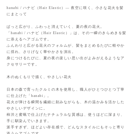
hanabi / ハナビ（Hair Elastic）— 夜空に咲く、小さな花火を髪
にまとって
ぱっと広がり、ふわっと消えていく、夏の夜の花火。
「hanabi / ハナビ（Hair Elastic）」は、その一瞬のきらめきを髪
に添えるヘアゴムです。
ふんわりと広がる花火のフォルムが、髪をまとめるたびに軽やか
に揺れ、さりげなく華やかさを演出。
身につけるたびに、夏の夜の楽しい思い出がよみがえるようなア
クセサリーです。
木のぬくもりで描く、やさしい花火
日本の森で育ったクルミの木を使用し、職人がひとつひとつ丁寧
に仕上げた「hanabi」。
花火が弾ける瞬間を繊細に刻みながらも、木の温かみを活かした
やさしいデザインに。
柿渋と蜜蝋で仕上げたナチュラルな質感は、使うほどに深まり、
手に馴染んでいきます。
派手すぎず、ほどよい存在感で、どんなスタイルにもそっと寄り
添うヘアゴムです。