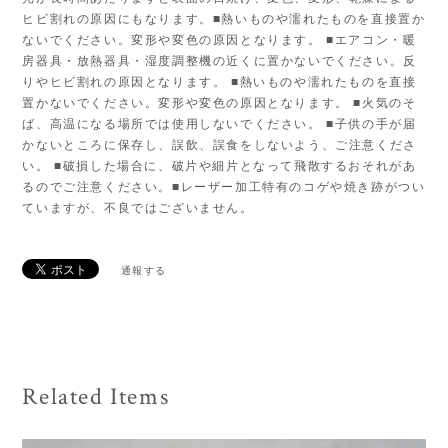
ヒビ割れの原因にもなります。■熱いものや濡れたものを直接置か
ないでください。変形や変色の原因となります。 ■エアコン・暖
房器具・放熱器具・湿度調整機の近くに置かないでください。反
りやヒビ割れの原因となります。 ■熱いものや濡れたものを直接
置かないでください。変形や変色の原因となります。 ■火気のそ
ば、高温になる場所では使用しないでください。 ■子供の手が届
かないところに保存し、誤飲、誤食をしないよう、ご注意くださ
い。 ■破損した場合に、破片や細片となって飛散するおそれがあ
るのでご注意ください。■レーザー加工特有のコゲや焼き跡がつい
ていますが、不良ではございません。
通報する
Related Items