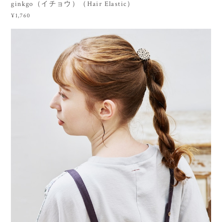
ginkgo（イチョウ）（Hair Elastic）
¥1,760