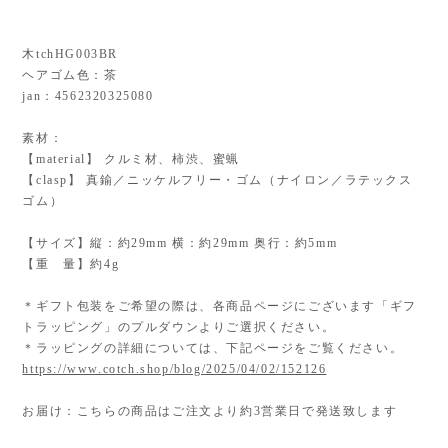
木tchHG003BR
ヘアゴム色：茶
jan：4562320325080
素材：
【material】 クルミ材、柿渋、蜜蝋
【clasp】 真鍮／ニッケルフリー・ゴム（ナイロン／ラテックス
ゴム）
【サイズ】縦：約29mm 横：約29mm 奥行：約5mm
【重 量】約4g
＊ギフト包装をご希望の際は、各商品ページにございます「ギフ
トラッピング」のプルダウンよりご選択ください。
＊ラッピングの詳細については、下記ページをご覧ください。
https://www.cotch.shop/blog/2025/04/02/152126
お届け：こちらの商品はご注文より約3営業日で発送致します