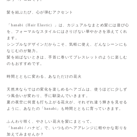
髪を結ぶたび、心が弾むアクセント
「hanabi（Hair Elastic）」は、カジュアルなまとめ髪には遊び心
を、フォーマルなスタイルにはさりげない華やかさを添えてくれ
ます。
シンプルなデザインだからこそ、気軽に使え、どんなシーンにも
なじむのが魅力。
髪を結ばないときは、手首に巻いてブレスレットのように楽しむ
のもおすすめです。
時間とともに変わる、あなただけの花火
天然木ならではの変化を楽しめるヘアゴムは、使うほどに少しず
つ風合いが変わり、手に馴染んでいきます。
夏の夜空に何度も打ち上がる花火が、それぞれ違う輝きを見せる
ように、あなたの「hanabi」も時間とともに育っていきます。
ふんわり咲く、やさしい花火を髪にまとって。
「hanabi / ハナビ」で、いつものヘアアレンジに軽やかな彩りを
加えてみませんか？