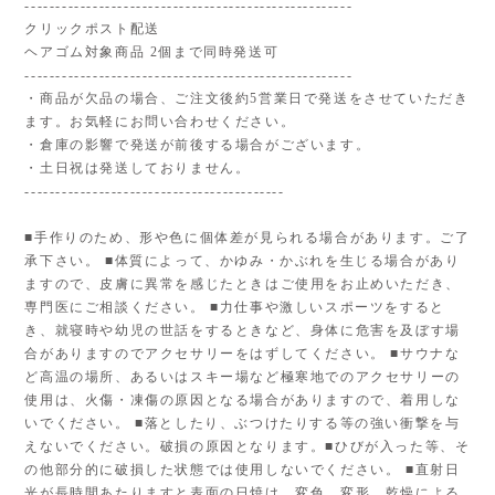
-----------------------------------------------------
クリックポスト配送
ヘアゴム対象商品 2個まで同時発送可
-----------------------------------------------------
・商品が欠品の場合、ご注文後約5営業日で発送をさせていただき
ます。お気軽にお問い合わせください。
・倉庫の影響で発送が前後する場合がございます。
・土日祝は発送しておりません。
------------------------------------------
■手作りのため、形や色に個体差が見られる場合があります。ご了
承下さい。 ■体質によって、かゆみ・かぶれを生じる場合があり
ますので、皮膚に異常を感じたときはご使用をお止めいただき、
専門医にご相談ください。 ■力仕事や激しいスポーツをすると
き、就寝時や幼児の世話をするときなど、身体に危害を及ぼす場
合がありますのでアクセサリーをはずしてください。 ■サウナな
ど高温の場所、あるいはスキー場など極寒地でのアクセサリーの
使用は、火傷・凍傷の原因となる場合がありますので、着用しな
いでください。 ■落としたり、ぶつけたりする等の強い衝撃を与
えないでください。破損の原因となります。■ひびが入った等、そ
の他部分的に破損した状態では使用しないでください。 ■直射日
光が長時間あたりますと表面の日焼け、変色、変形、乾燥による