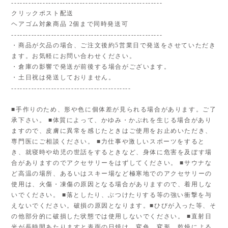
-----------------------------------------------------
クリックポスト配送
ヘアゴム対象商品 2個まで同時発送可
-----------------------------------------------------
・商品が欠品の場合、ご注文後約5営業日で発送をさせていただき
ます。お気軽にお問い合わせください。
・倉庫の影響で発送が前後する場合がございます。
・土日祝は発送しておりません。
------------------------------------------
■手作りのため、形や色に個体差が見られる場合があります。ご了
承下さい。 ■体質によって、かゆみ・かぶれを生じる場合があり
ますので、皮膚に異常を感じたときはご使用をお止めいただき、
専門医にご相談ください。 ■力仕事や激しいスポーツをすると
き、就寝時や幼児の世話をするときなど、身体に危害を及ぼす場
合がありますのでアクセサリーをはずしてください。 ■サウナな
ど高温の場所、あるいはスキー場など極寒地でのアクセサリーの
使用は、火傷・凍傷の原因となる場合がありますので、着用しな
いでください。 ■落としたり、ぶつけたりする等の強い衝撃を与
えないでください。破損の原因となります。■ひびが入った等、そ
の他部分的に破損した状態では使用しないでください。 ■直射日
光が長時間あたりますと表面の日焼け、変色、変形、乾燥による