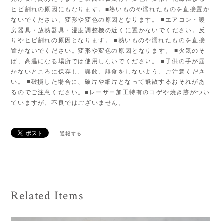
ヒビ割れの原因にもなります。■熱いものや濡れたものを直接置か
ないでください。変形や変色の原因となります。 ■エアコン・暖
房器具・放熱器具・湿度調整機の近くに置かないでください。反
りやヒビ割れの原因となります。 ■熱いものや濡れたものを直接
置かないでください。変形や変色の原因となります。 ■火気のそ
ば、高温になる場所では使用しないでください。 ■子供の手が届
かないところに保存し、誤飲、誤食をしないよう、ご注意くださ
い。 ■破損した場合に、破片や細片となって飛散するおそれがあ
るのでご注意ください。■レーザー加工特有のコゲや焼き跡がつい
ていますが、不良ではございません。
通報する
Related Items