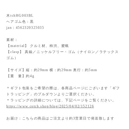
木tchHG003BL
ヘアゴム色：黒
jan：4562320325035
素材：
【material】 クルミ材、柿渋、蜜蝋
【clasp】 真鍮／ニッケルフリー・ゴム（ナイロン／ラテックス
ゴム）
【サイズ】縦：約29mm 横：約29mm 奥行：約5mm
【重 量】約4g
＊ギフト包装をご希望の際は、各商品ページにございます「ギフ
トラッピング」のプルダウンよりご選択ください。
＊ラッピングの詳細については、下記ページをご覧ください。
https://www.cotch.shop/blog/2025/04/02/152126
お届け：こちらの商品はご注文より約3営業日で発送致します