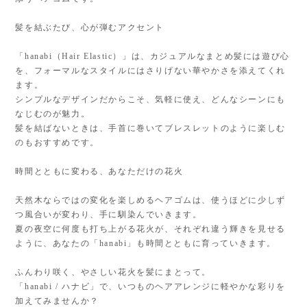
髪を結ぶたび、心が弾むアクセント
「hanabi（Hair Elastic）」は、カジュアルなまとめ髪には遊び心
を、フォーマルなスタイルにはさりげない華やかさを添えてくれ
ます。
シンプルなデザインだからこそ、気軽に使え、どんなシーンにも
なじむのが魅力。
髪を結ばないときは、手首に巻いてブレスレットのように楽しむ
のもおすすめです。
時間とともに変わる、あなただけの花火
天然木ならではの変化を楽しめるヘアゴムは、使うほどに少しず
つ風合いが変わり、手に馴染んでいきます。
夏の夜空に何度も打ち上がる花火が、それぞれ違う輝きを見せる
ように、あなたの「hanabi」も時間とともに育っていきます。
ふんわり咲く、やさしい花火を髪にまとって。
「hanabi / ハナビ」で、いつものヘアアレンジに軽やかな彩りを
加えてみませんか？