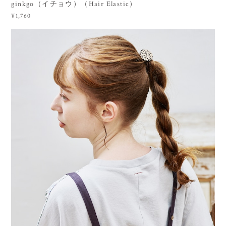
ginkgo（イチョウ）（Hair Elastic）
¥1,760