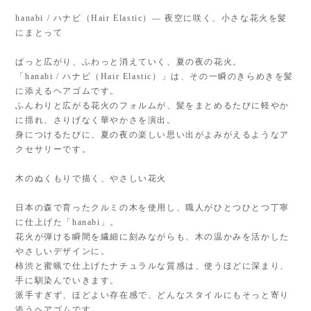
hanabi / ハナビ（Hair Elastic）— 夜空に咲く、小さな花火を髪
にまとって
ぱっと広がり、ふわっと消えていく、夏の夜の花火。
「hanabi / ハナビ（Hair Elastic）」は、その一瞬のきらめきを髪
に添えるヘアゴムです。
ふんわりと広がる花火のフォルムが、髪をまとめるたびに軽やか
に揺れ、さりげなく華やかさを演出。
身につけるたびに、夏の夜の楽しい思い出がよみがえるようなア
クセサリーです。
木のぬくもりで描く、やさしい花火
日本の森で育ったクルミの木を使用し、職人がひとつひとつ丁寧
に仕上げた「hanabi」。
花火が弾ける瞬間を繊細に刻みながらも、木の温かみを活かした
やさしいデザインに。
柿渋と蜜蝋で仕上げたナチュラルな質感は、使うほどに深まり、
手に馴染んでいきます。
派手すぎず、ほどよい存在感で、どんなスタイルにもそっと寄り
添うヘアゴムです。