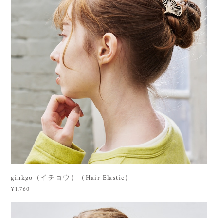
ginkgo（イチョウ）（Hair Elastic）
¥1,760