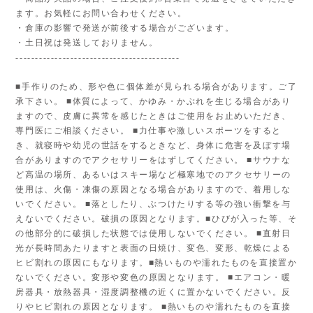
ます。お気軽にお問い合わせください。
・倉庫の影響で発送が前後する場合がございます。
・土日祝は発送しておりません。
------------------------------------------
■手作りのため、形や色に個体差が見られる場合があります。ご了
承下さい。 ■体質によって、かゆみ・かぶれを生じる場合があり
ますので、皮膚に異常を感じたときはご使用をお止めいただき、
専門医にご相談ください。 ■力仕事や激しいスポーツをすると
き、就寝時や幼児の世話をするときなど、身体に危害を及ぼす場
合がありますのでアクセサリーをはずしてください。 ■サウナな
ど高温の場所、あるいはスキー場など極寒地でのアクセサリーの
使用は、火傷・凍傷の原因となる場合がありますので、着用しな
いでください。 ■落としたり、ぶつけたりする等の強い衝撃を与
えないでください。破損の原因となります。■ひびが入った等、そ
の他部分的に破損した状態では使用しないでください。 ■直射日
光が長時間あたりますと表面の日焼け、変色、変形、乾燥による
ヒビ割れの原因にもなります。■熱いものや濡れたものを直接置か
ないでください。変形や変色の原因となります。 ■エアコン・暖
房器具・放熱器具・湿度調整機の近くに置かないでください。反
りやヒビ割れの原因となります。 ■熱いものや濡れたものを直接