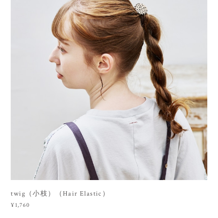
twig（小枝）（Hair Elastic）
¥1,760