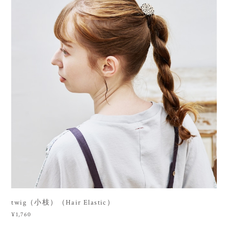
twig（小枝）（Hair Elastic）
¥1,760