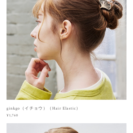
ginkgo（イチョウ）（Hair Elastic）
¥1,760