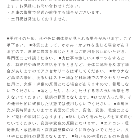
ます。お気軽にお問い合わせください。
・倉庫の影響で発送が前後する場合がございます。
・土日祝は発送しておりません。
------------------------------------------
■手作りのため、形や色に個体差が見られる場合があります。ご了
承下さい。 ■体質によって、かゆみ・かぶれを生じる場合があり
ますので、皮膚に異常を感じたときはご使用をお止めいただき、
専門医にご相談ください。 ■力仕事や激しいスポーツをすると
き、就寝時や幼児の世話をするときなど、身体に危害を及ぼす場
合がありますのでアクセサリーをはずしてください。 ■サウナな
ど高温の場所、あるいはスキー場など極寒地でのアクセサリーの
使用は、火傷・凍傷の原因となる場合がありますので、着用しな
いでください。 ■落としたり、ぶつけたりする等の強い衝撃を与
えないでください。破損の原因となります。■ひびが入った等、そ
の他部分的に破損した状態では使用しないでください。 ■直射日
光が長時間あたりますと表面の日焼け、変色、変形、乾燥による
ヒビ割れの原因にもなります。■熱いものや濡れたものを直接置か
ないでください。変形や変色の原因となります。 ■エアコン・暖
房器具・放熱器具・湿度調整機の近くに置かないでください。反
りやヒビ割れの原因となります。 ■熱いものや濡れたものを直接