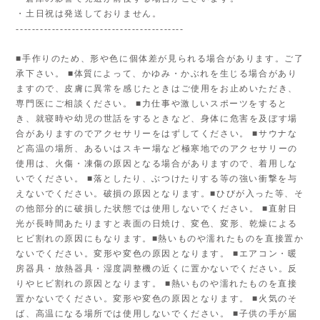
・土日祝は発送しておりません。
------------------------------------------
■手作りのため、形や色に個体差が見られる場合があります。ご了
承下さい。 ■体質によって、かゆみ・かぶれを生じる場合があり
ますので、皮膚に異常を感じたときはご使用をお止めいただき、
専門医にご相談ください。 ■力仕事や激しいスポーツをすると
き、就寝時や幼児の世話をするときなど、身体に危害を及ぼす場
合がありますのでアクセサリーをはずしてください。 ■サウナな
ど高温の場所、あるいはスキー場など極寒地でのアクセサリーの
使用は、火傷・凍傷の原因となる場合がありますので、着用しな
いでください。 ■落としたり、ぶつけたりする等の強い衝撃を与
えないでください。破損の原因となります。■ひびが入った等、そ
の他部分的に破損した状態では使用しないでください。 ■直射日
光が長時間あたりますと表面の日焼け、変色、変形、乾燥による
ヒビ割れの原因にもなります。■熱いものや濡れたものを直接置か
ないでください。変形や変色の原因となります。 ■エアコン・暖
房器具・放熱器具・湿度調整機の近くに置かないでください。反
りやヒビ割れの原因となります。 ■熱いものや濡れたものを直接
置かないでください。変形や変色の原因となります。 ■火気のそ
ば、高温になる場所では使用しないでください。 ■子供の手が届