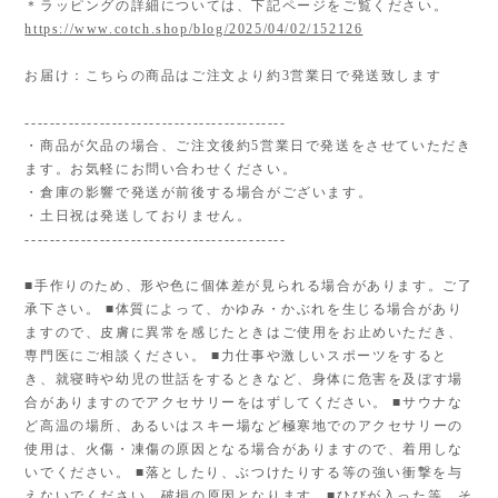
＊ラッピングの詳細については、下記ページをご覧ください。
https://www.cotch.shop/blog/2025/04/02/152126
お届け：こちらの商品はご注文より約3営業日で発送致します
------------------------------------------
・商品が欠品の場合、ご注文後約5営業日で発送をさせていただき
ます。お気軽にお問い合わせください。
・倉庫の影響で発送が前後する場合がございます。
・土日祝は発送しておりません。
------------------------------------------
■手作りのため、形や色に個体差が見られる場合があります。ご了
承下さい。 ■体質によって、かゆみ・かぶれを生じる場合があり
ますので、皮膚に異常を感じたときはご使用をお止めいただき、
専門医にご相談ください。 ■力仕事や激しいスポーツをすると
き、就寝時や幼児の世話をするときなど、身体に危害を及ぼす場
合がありますのでアクセサリーをはずしてください。 ■サウナな
ど高温の場所、あるいはスキー場など極寒地でのアクセサリーの
使用は、火傷・凍傷の原因となる場合がありますので、着用しな
いでください。 ■落としたり、ぶつけたりする等の強い衝撃を与
えないでください。破損の原因となります。■ひびが入った等、そ