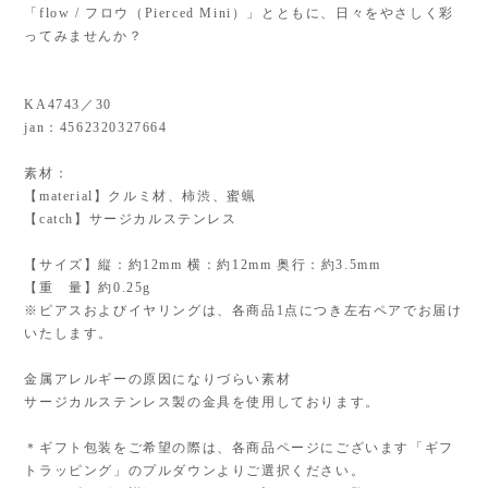
「flow / フロウ（Pierced Mini）」とともに、日々をやさしく彩
ってみませんか？
KA4743／30
jan：4562320327664
素材：
【material】クルミ材、柿渋、蜜蝋
【catch】サージカルステンレス
【サイズ】縦：約12mm 横：約12mm 奥行：約3.5mm
【重 量】約0.25g
※ピアスおよびイヤリングは、各商品1点につき左右ペアでお届け
いたします。
金属アレルギーの原因になりづらい素材
サージカルステンレス製の金具を使用しております。
＊ギフト包装をご希望の際は、各商品ページにございます「ギフ
トラッピング」のプルダウンよりご選択ください。