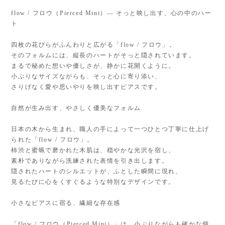
flow / フロウ（Pierced Mini）— そっと映し出す、心の中のハー
ト
四枚の花びらがふんわりと広がる「flow / フロウ」。
そのフォルムには、縦長のハートがそっと隠されています。
まるで秘めた想いや優しさが、静かに花開くように。
小ぶりなサイズながらも、そっと心に寄り添い、
さりげなく愛や思いやりを映し出すピアスです。
自然が生み出す、やさしく優美なフォルム
日本の木から生まれ、職人の手によって一つひとつ丁寧に仕上げ
られた「flow / フロウ」。
柿渋と蜜蝋で磨かれた木肌は、穏やかな光沢を宿し、
素朴でありながら洗練された表情を引き出します。
隠されたハートのシルエットが、ふとした瞬間に現れ、
見るたびに心をくすぐるような特別なデザインです。
小さなピアスに宿る、繊細な存在感
「flow / フロウ（Pierced Mini）」は、小ぶりながらも確かな個