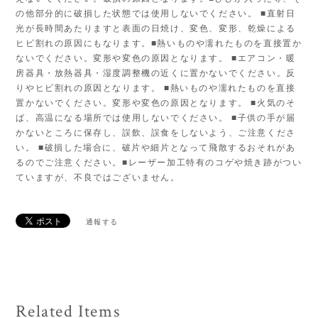
の他部分的に破損した状態では使用しないでください。 ■直射日
光が長時間あたりますと表面の日焼け、変色、変形、乾燥による
ヒビ割れの原因にもなります。■熱いものや濡れたものを直接置か
ないでください。変形や変色の原因となります。 ■エアコン・暖
房器具・放熱器具・湿度調整機の近くに置かないでください。反
りやヒビ割れの原因となります。 ■熱いものや濡れたものを直接
置かないでください。変形や変色の原因となります。 ■火気のそ
ば、高温になる場所では使用しないでください。 ■子供の手が届
かないところに保存し、誤飲、誤食をしないよう、ご注意くださ
い。 ■破損した場合に、破片や細片となって飛散するおそれがあ
るのでご注意ください。■レーザー加工特有のコゲや焼き跡がつい
ていますが、不良ではございません。
通報する
Related Items