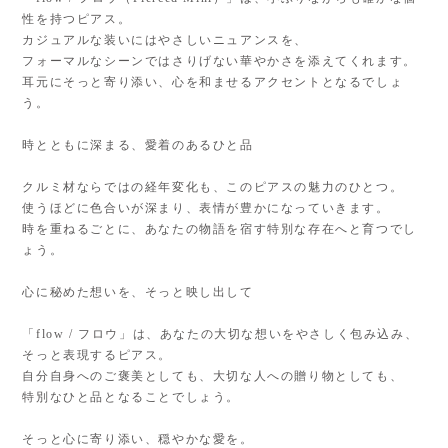
性を持つピアス。
カジュアルな装いにはやさしいニュアンスを、
フォーマルなシーンではさりげない華やかさを添えてくれます。
耳元にそっと寄り添い、心を和ませるアクセントとなるでしょ
う。
時とともに深まる、愛着のあるひと品
クルミ材ならではの経年変化も、このピアスの魅力のひとつ。
使うほどに色合いが深まり、表情が豊かになっていきます。
時を重ねるごとに、あなたの物語を宿す特別な存在へと育つでし
ょう。
心に秘めた想いを、そっと映し出して
「flow / フロウ」は、あなたの大切な想いをやさしく包み込み、
そっと表現するピアス。
自分自身へのご褒美としても、大切な人への贈り物としても、
特別なひと品となることでしょう。
そっと心に寄り添い、穏やかな愛を。