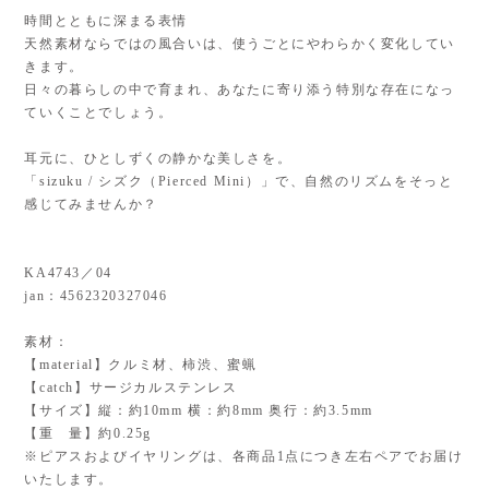
時間とともに深まる表情
天然素材ならではの風合いは、使うごとにやわらかく変化してい
きます。
日々の暮らしの中で育まれ、あなたに寄り添う特別な存在になっ
ていくことでしょう。
耳元に、ひとしずくの静かな美しさを。
「sizuku / シズク（Pierced Mini）」で、自然のリズムをそっと
感じてみませんか？
KA4743／04
jan：4562320327046
素材：
【material】クルミ材、柿渋、蜜蝋
【catch】サージカルステンレス
【サイズ】縦：約10mm 横：約8mm 奥行：約3.5mm
【重 量】約0.25g
※ピアスおよびイヤリングは、各商品1点につき左右ペアでお届け
いたします。