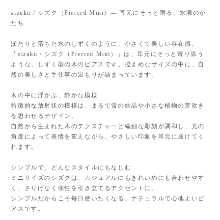
sizuku / シズク（Pierced Mini）— 耳元にそっと宿る、水滴のか
たち
ぽたりと落ちた水のしずくのように、小さくて美しい存在感。
「sizuku / シズク（Pierced Mini）」は、耳元にそっと寄り添う
ような、しずく型の木のピアスです。控えめなサイズの中に、自
然の美しさと手仕事の温もりが詰まっています。
木の中に浮かぶ、静かな模様
特徴的な放射状の模様は、まるで雪の結晶や小さな植物の芽吹き
を思わせるデザイン。
自然から生まれた木のテクスチャーと繊細な彫刻が調和し、光の
角度によって表情を変えながら、やさしい印象を耳元に届けてく
れます。
シンプルで、どんなスタイルにもなじむ
ミニサイズのシズクは、カジュアルにもきれいめにも合わせやす
く、さりげなく個性を引き立てるアクセントに。
シンプルだからこそ毎日使いたくなる、ナチュラルで心地よいピ
アスです。