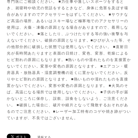
専門医にご相談ください。 ■力仕事や激しいスポーツをすると
き、就寝時や幼児の世話をするときなど、身体に危害を及ぼす場
合がありますのでアクセサリーをはずしてください。 ■サウナな
ど高温の場所、あるいはスキー場など極寒地でのアクセサリーの
使用は、火傷・凍傷の原因となる場合がありますので、着用しな
いでください。 ■落としたり、ぶつけたりする等の強い衝撃を与
えないでください。破損の原因となります。■ひびが入った等、そ
の他部分的に破損した状態では使用しないでください。 ■直射日
光が長時間あたりますと表面の日焼け、変色、変形、乾燥による
ヒビ割れの原因にもなります。■熱いものや濡れたものを直接置か
ないでください。変形や変色の原因となります。 ■エアコン・暖
房器具・放熱器具・湿度調整機の近くに置かないでください。反
りやヒビ割れの原因となります。 ■熱いものや濡れたものを直接
置かないでください。変形や変色の原因となります。 ■火気のそ
ば、高温になる場所では使用しないでください。 ■子供の手が届
かないところに保存し、誤飲、誤食をしないよう、ご注意くださ
い。 ■破損した場合に、破片や細片となって飛散するおそれがあ
るのでご注意ください。■レーザー加工特有のコゲや焼き跡がつい
ていますが、不良ではございません。
通報する