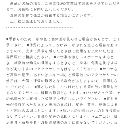
・商品が欠品の場合、ご注文後約5営業日で発送をさせていただき
ます。お気軽にお問い合わせください。
・倉庫の影響で発送が前後する場合がございます。
・土日祝は発送しておりません。
------------------------------------------
■手作りのため、形や色に個体差が見られる場合があります。ご了
承下さい。 ■体質によって、かゆみ・かぶれを生じる場合があり
ますので、皮膚に異常を感じたときはご使用をお止めいただき、
専門医にご相談ください。 ■力仕事や激しいスポーツをすると
き、就寝時や幼児の世話をするときなど、身体に危害を及ぼす場
合がありますのでアクセサリーをはずしてください。 ■サウナな
ど高温の場所、あるいはスキー場など極寒地でのアクセサリーの
使用は、火傷・凍傷の原因となる場合がありますので、着用しな
いでください。 ■落としたり、ぶつけたりする等の強い衝撃を与
えないでください。破損の原因となります。■ひびが入った等、そ
の他部分的に破損した状態では使用しないでください。 ■直射日
光が長時間あたりますと表面の日焼け、変色、変形、乾燥による
ヒビ割れの原因にもなります。■熱いものや濡れたものを直接置か
ないでください。変形や変色の原因となります。 ■エアコン・暖
房器具・放熱器具・湿度調整機の近くに置かないでください。反