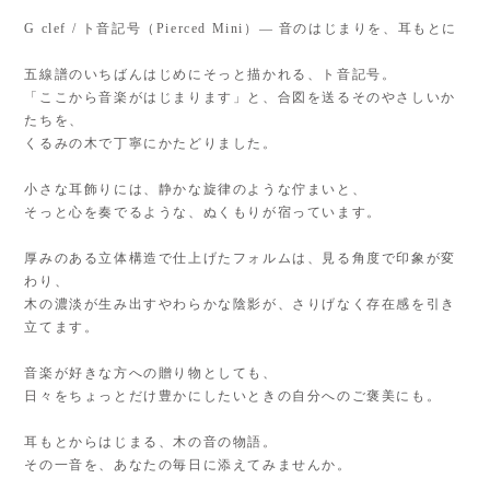
G clef / ト音記号（Pierced Mini）— 音のはじまりを、耳もとに
五線譜のいちばんはじめにそっと描かれる、ト音記号。
「ここから音楽がはじまります」と、合図を送るそのやさしいか
たちを、
くるみの木で丁寧にかたどりました。
小さな耳飾りには、静かな旋律のような佇まいと、
そっと心を奏でるような、ぬくもりが宿っています。
厚みのある立体構造で仕上げたフォルムは、見る角度で印象が変
わり、
木の濃淡が生み出すやわらかな陰影が、さりげなく存在感を引き
立てます。
音楽が好きな方への贈り物としても、
日々をちょっとだけ豊かにしたいときの自分へのご褒美にも。
耳もとからはじまる、木の音の物語。
その一音を、あなたの毎日に添えてみませんか。