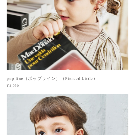
pop line（ポップライン）（Pierced Little）
¥2,090