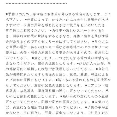
------------------------------------------
■手作りのため、形や色に個体差が見られる場合があります。ご了
承下さい。 ■体質によって、かゆみ・かぶれを生じる場合があり
ますので、皮膚に異常を感じたときはご使用をお止めいただき、
専門医にご相談ください。 ■力仕事や激しいスポーツをすると
き、就寝時や幼児の世話をするときなど、身体に危害を及ぼす場
合がありますのでアクセサリーをはずしてください。 ■サウナな
ど高温の場所、あるいはスキー場など極寒地でのアクセサリーの
使用は、火傷・凍傷の原因となる場合がありますので、着用しな
いでください。 ■落としたり、ぶつけたりする等の強い衝撃を与
えないでください。破損の原因となります。■ひびが入った等、そ
の他部分的に破損した状態では使用しないでください。 ■直射日
光が長時間あたりますと表面の日焼け、変色、変形、乾燥による
ヒビ割れの原因にもなります。■熱いものや濡れたものを直接置か
ないでください。変形や変色の原因となります。 ■エアコン・暖
房器具・放熱器具・湿度調整機の近くに置かないでください。反
りやヒビ割れの原因となります。 ■熱いものや濡れたものを直接
置かないでください。変形や変色の原因となります。 ■火気のそ
ば、高温になる場所では使用しないでください。 ■子供の手が届
かないところに保存し、誤飲、誤食をしないよう、ご注意くださ