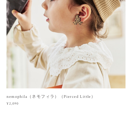
nemophila（ネモフィラ）（Pierced Little）
¥2,090