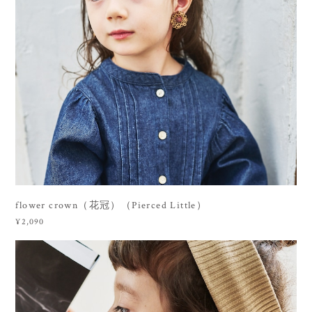
flower crown（花冠）（Pierced Little）
¥2,090