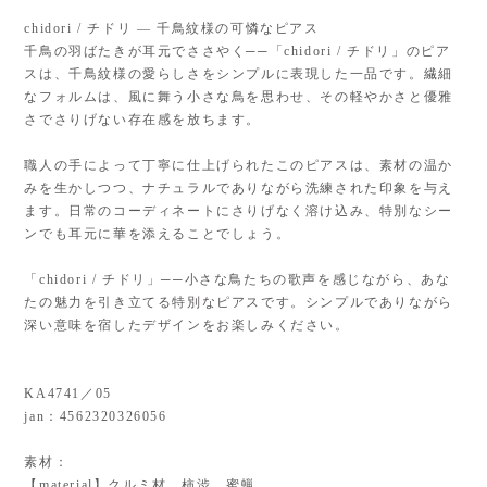
chidori / チドリ — 千鳥紋様の可憐なピアス
千鳥の羽ばたきが耳元でささやく──「chidori / チドリ」のピア
スは、千鳥紋様の愛らしさをシンプルに表現した一品です。繊細
なフォルムは、風に舞う小さな鳥を思わせ、その軽やかさと優雅
さでさりげない存在感を放ちます。
職人の手によって丁寧に仕上げられたこのピアスは、素材の温か
みを生かしつつ、ナチュラルでありながら洗練された印象を与え
ます。日常のコーディネートにさりげなく溶け込み、特別なシー
ンでも耳元に華を添えることでしょう。
「chidori / チドリ」──小さな鳥たちの歌声を感じながら、あな
たの魅力を引き立てる特別なピアスです。シンプルでありながら
深い意味を宿したデザインをお楽しみください。
KA4741／05
jan：4562320326056
素材：
【material】クルミ材、柿渋、蜜蝋