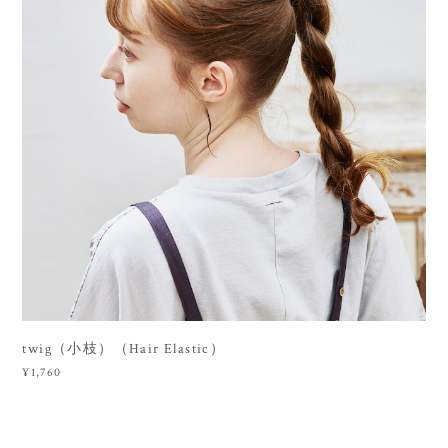
twig（小枝）（Hair Elastic）
¥1,760