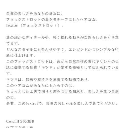
自然の美しさをあなたの身近に。
フォックストロットの葉をモチーフにしたヘアゴム、
foxtrot（フォックストロット）。
葉の細かなディテールや、軽く揺れる動きが女性らしさを引き立
てます。
どんなスタイルにも合わせやすく、エレガントかつシンプルな印
象に仕上げます。
このフォックストロットは、昔から自然崇拝の古代ギリシャの伝
説に登場する動物「キツネ」が愛する植物として伝えられていま
す。
キツネは、知恵や狡猾さを象徴する動物であり、
このヘアゴムがあなたにもたらすのは、
ちょっとした工夫で周りと差をつける知恵と、美しさを放つ自然
の力。
是非、このfoxtrotで、普段のおしゃれを楽しんでみてください。
CotchHG053BR
ヘアゴム色：茶