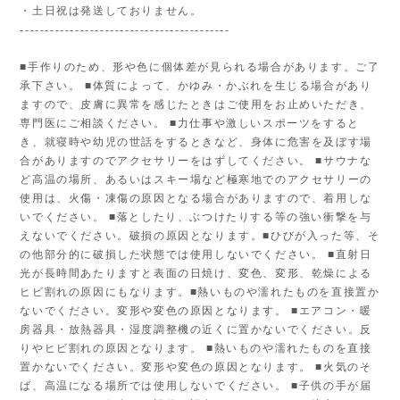
・土日祝は発送しておりません。
------------------------------------------
■手作りのため、形や色に個体差が見られる場合があります。ご了
承下さい。 ■体質によって、かゆみ・かぶれを生じる場合があり
ますので、皮膚に異常を感じたときはご使用をお止めいただき、
専門医にご相談ください。 ■力仕事や激しいスポーツをすると
き、就寝時や幼児の世話をするときなど、身体に危害を及ぼす場
合がありますのでアクセサリーをはずしてください。 ■サウナな
ど高温の場所、あるいはスキー場など極寒地でのアクセサリーの
使用は、火傷・凍傷の原因となる場合がありますので、着用しな
いでください。 ■落としたり、ぶつけたりする等の強い衝撃を与
えないでください。破損の原因となります。■ひびが入った等、そ
の他部分的に破損した状態では使用しないでください。 ■直射日
光が長時間あたりますと表面の日焼け、変色、変形、乾燥による
ヒビ割れの原因にもなります。■熱いものや濡れたものを直接置か
ないでください。変形や変色の原因となります。 ■エアコン・暖
房器具・放熱器具・湿度調整機の近くに置かないでください。反
りやヒビ割れの原因となります。 ■熱いものや濡れたものを直接
置かないでください。変形や変色の原因となります。 ■火気のそ
ば、高温になる場所では使用しないでください。 ■子供の手が届