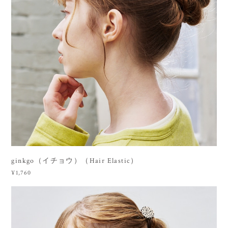
ginkgo（イチョウ）（Hair Elastic）
¥1,760