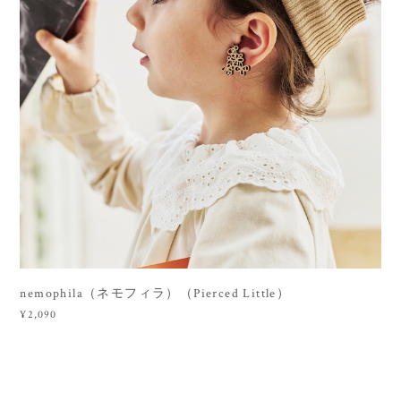
nemophila（ネモフィラ）（Pierced Little）
¥2,090