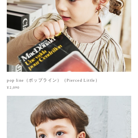
pop line（ポップライン）（Pierced Little）
¥2,090