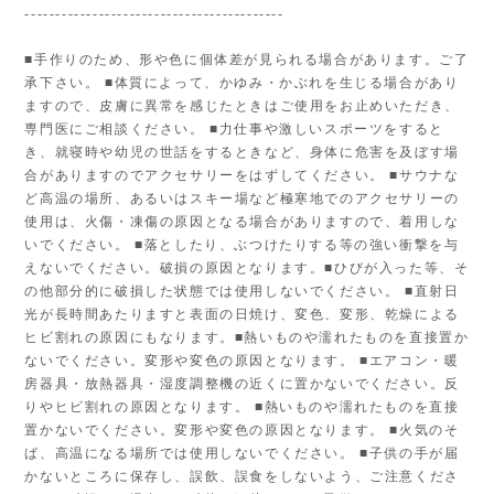
------------------------------------------
■手作りのため、形や色に個体差が見られる場合があります。ご了
承下さい。 ■体質によって、かゆみ・かぶれを生じる場合があり
ますので、皮膚に異常を感じたときはご使用をお止めいただき、
専門医にご相談ください。 ■力仕事や激しいスポーツをすると
き、就寝時や幼児の世話をするときなど、身体に危害を及ぼす場
合がありますのでアクセサリーをはずしてください。 ■サウナな
ど高温の場所、あるいはスキー場など極寒地でのアクセサリーの
使用は、火傷・凍傷の原因となる場合がありますので、着用しな
いでください。 ■落としたり、ぶつけたりする等の強い衝撃を与
えないでください。破損の原因となります。■ひびが入った等、そ
の他部分的に破損した状態では使用しないでください。 ■直射日
光が長時間あたりますと表面の日焼け、変色、変形、乾燥による
ヒビ割れの原因にもなります。■熱いものや濡れたものを直接置か
ないでください。変形や変色の原因となります。 ■エアコン・暖
房器具・放熱器具・湿度調整機の近くに置かないでください。反
りやヒビ割れの原因となります。 ■熱いものや濡れたものを直接
置かないでください。変形や変色の原因となります。 ■火気のそ
ば、高温になる場所では使用しないでください。 ■子供の手が届
かないところに保存し、誤飲、誤食をしないよう、ご注意くださ