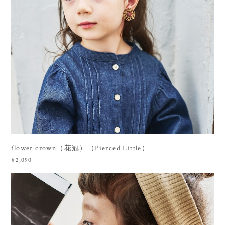
flower crown（花冠）（Pierced Little）
¥2,090