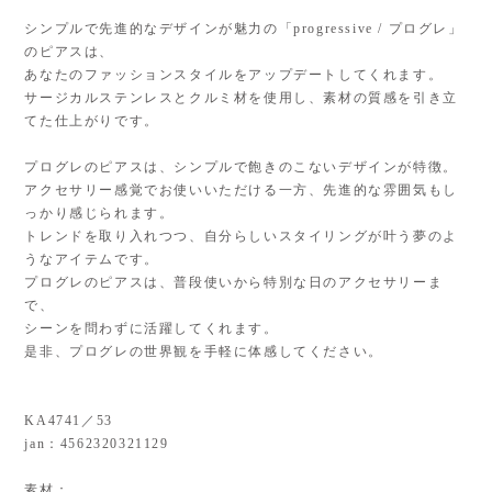
シンプルで先進的なデザインが魅力の「progressive / プログレ」
のピアスは、
あなたのファッションスタイルをアップデートしてくれます。
サージカルステンレスとクルミ材を使用し、素材の質感を引き立
てた仕上がりです。
プログレのピアスは、シンプルで飽きのこないデザインが特徴。
アクセサリー感覚でお使いいただける一方、先進的な雰囲気もし
っかり感じられます。
トレンドを取り入れつつ、自分らしいスタイリングが叶う夢のよ
うなアイテムです。
プログレのピアスは、普段使いから特別な日のアクセサリーま
で、
シーンを問わずに活躍してくれます。
是非、プログレの世界観を手軽に体感してください。
KA4741／53
jan：4562320321129
素材：