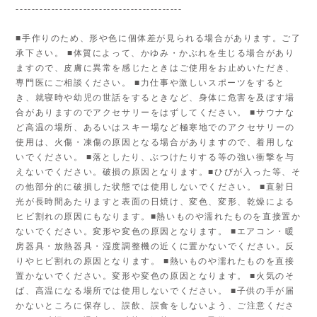
------------------------------------------
■手作りのため、形や色に個体差が見られる場合があります。ご了
承下さい。 ■体質によって、かゆみ・かぶれを生じる場合があり
ますので、皮膚に異常を感じたときはご使用をお止めいただき、
専門医にご相談ください。 ■力仕事や激しいスポーツをすると
き、就寝時や幼児の世話をするときなど、身体に危害を及ぼす場
合がありますのでアクセサリーをはずしてください。 ■サウナな
ど高温の場所、あるいはスキー場など極寒地でのアクセサリーの
使用は、火傷・凍傷の原因となる場合がありますので、着用しな
いでください。 ■落としたり、ぶつけたりする等の強い衝撃を与
えないでください。破損の原因となります。■ひびが入った等、そ
の他部分的に破損した状態では使用しないでください。 ■直射日
光が長時間あたりますと表面の日焼け、変色、変形、乾燥による
ヒビ割れの原因にもなります。■熱いものや濡れたものを直接置か
ないでください。変形や変色の原因となります。 ■エアコン・暖
房器具・放熱器具・湿度調整機の近くに置かないでください。反
りやヒビ割れの原因となります。 ■熱いものや濡れたものを直接
置かないでください。変形や変色の原因となります。 ■火気のそ
ば、高温になる場所では使用しないでください。 ■子供の手が届
かないところに保存し、誤飲、誤食をしないよう、ご注意くださ