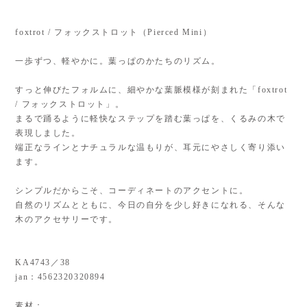
foxtrot / フォックストロット（Pierced Mini）
一歩ずつ、軽やかに。葉っぱのかたちのリズム。
すっと伸びたフォルムに、細やかな葉脈模様が刻まれた「foxtrot
/ フォックストロット」。
まるで踊るように軽快なステップを踏む葉っぱを、くるみの木で
表現しました。
端正なラインとナチュラルな温もりが、耳元にやさしく寄り添い
ます。
シンプルだからこそ、コーディネートのアクセントに。
自然のリズムとともに、今日の自分を少し好きになれる、そんな
木のアクセサリーです。
KA4743／38
jan：4562320320894
素材：