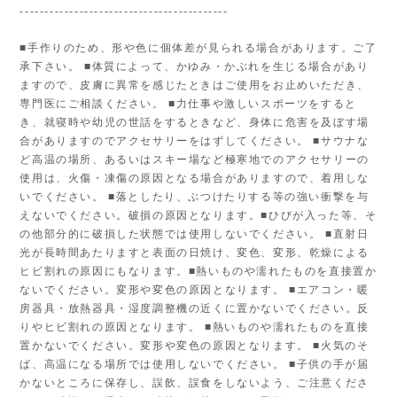
------------------------------------------
■手作りのため、形や色に個体差が見られる場合があります。ご了
承下さい。 ■体質によって、かゆみ・かぶれを生じる場合があり
ますので、皮膚に異常を感じたときはご使用をお止めいただき、
専門医にご相談ください。 ■力仕事や激しいスポーツをすると
き、就寝時や幼児の世話をするときなど、身体に危害を及ぼす場
合がありますのでアクセサリーをはずしてください。 ■サウナな
ど高温の場所、あるいはスキー場など極寒地でのアクセサリーの
使用は、火傷・凍傷の原因となる場合がありますので、着用しな
いでください。 ■落としたり、ぶつけたりする等の強い衝撃を与
えないでください。破損の原因となります。■ひびが入った等、そ
の他部分的に破損した状態では使用しないでください。 ■直射日
光が長時間あたりますと表面の日焼け、変色、変形、乾燥による
ヒビ割れの原因にもなります。■熱いものや濡れたものを直接置か
ないでください。変形や変色の原因となります。 ■エアコン・暖
房器具・放熱器具・湿度調整機の近くに置かないでください。反
りやヒビ割れの原因となります。 ■熱いものや濡れたものを直接
置かないでください。変形や変色の原因となります。 ■火気のそ
ば、高温になる場所では使用しないでください。 ■子供の手が届
かないところに保存し、誤飲、誤食をしないよう、ご注意くださ