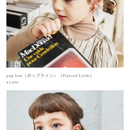
pop line（ポップライン）（Pierced Little）
¥2,090