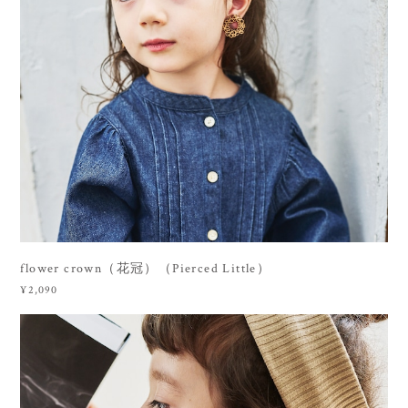
flower crown（花冠）（Pierced Little）
¥2,090