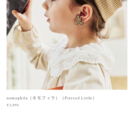
nemophila（ネモフィラ）（Pierced Little）
¥2,090