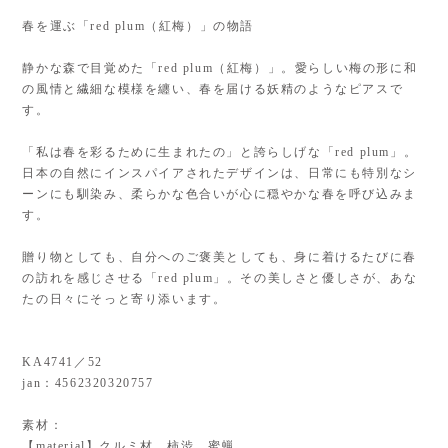
春を運ぶ「red plum（紅梅）」の物語
静かな森で目覚めた「red plum（紅梅）」。愛らしい梅の形に和
の風情と繊細な模様を纏い、春を届ける妖精のようなピアスで
す。
「私は春を彩るために生まれたの」と誇らしげな「red plum」。
日本の自然にインスパイアされたデザインは、日常にも特別なシ
ーンにも馴染み、柔らかな色合いが心に穏やかな春を呼び込みま
す。
贈り物としても、自分へのご褒美としても、身に着けるたびに春
の訪れを感じさせる「red plum」。その美しさと優しさが、あな
たの日々にそっと寄り添います。
KA4741／52
jan：4562320320757
素材：
【material】クルミ材、柿渋、蜜蝋