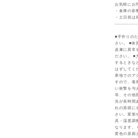
お気軽にお
・倉庫の影
・土日祝は
-------------
■手作りの
さい。 ■
皮膚に異常
ださい。 
するときな
はずしてく
寒地でのア
すので、着
い衝撃を与
等、その他
光が長時間
れの原因に
さい。変形
具・湿度調
なります。
変色の原因