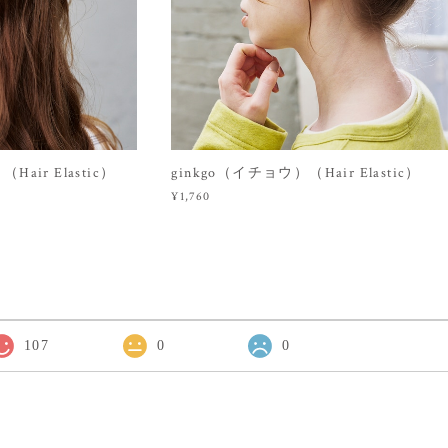
ir Elastic）
ginkgo（イチョウ）（Hair Elastic）
¥1,760
107
0
0