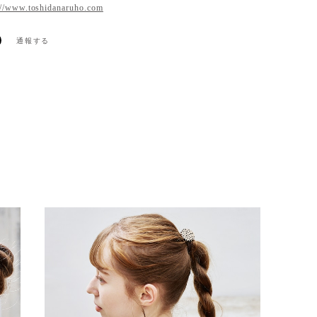
://www.toshidanaruho.com
通報する