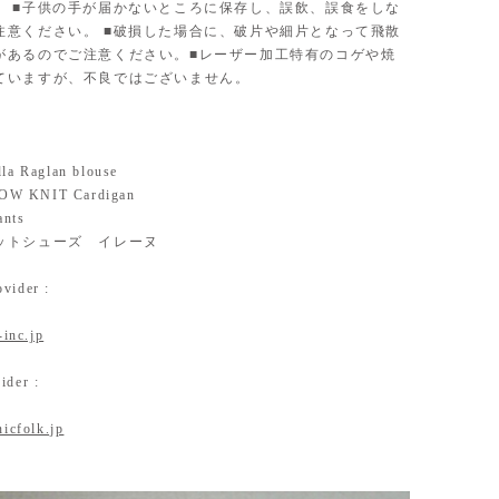
。 ■子供の手が届かないところに保存し、誤飲、誤食をしな
注意ください。 ■破損した場合に、破片や細片となって飛散
があるのでご注意ください。■レーザー加工特有のコゲや焼
ていますが、不良ではございません。
lla Raglan blouse
W KNIT Cardigan
ants
ットシューズ イレーヌ
vider :
-inc.jp
ider :
nicfolk.jp