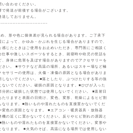
問い合わせください。
響で発送が前後する場合がございます。
発送しておりません。
-----------------------------
ため、形や色に個体差が見られる場合があります。ご了承下
体質によって、かゆみ・かぶれを生じる場合がありますので、
を感じたときはご使用をお止めいただき、専門医にご相談く
■力仕事や激しいスポーツをするとき、就寝時や幼児の世話を
ど、身体に危害を及ぼす場合がありますのでアクセサリーを
ださい。 ■サウナなど高温の場所、あるいはスキー場など極
クセサリーの使用は、火傷・凍傷の原因となる場合がありま
用しないでください。 ■落としたり、ぶつけたりする等の強
えないでください。破損の原因となります。■ひびが入った
部分的に破損した状態では使用しないでください。 ■直射日
あたりますと表面の日焼け、変色、変形、乾燥によるヒビ割
もなります。■熱いものや濡れたものを直接置かないでくだ
や変色の原因となります。 ■エアコン・暖房器具・放熱器
整機の近くに置かないでください。反りやヒビ割れの原因と
 ■熱いものや濡れたものを直接置かないでください。変形や
となります。 ■火気のそば、高温になる場所では使用しない