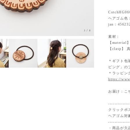
CotchHG06
ヘアゴム色
jan：45623
3
/
8
素材：
【mater
【clasp
＊ギフト包
ピング」の
＊ラッピン
https://www
お届け：こ
-------------
クリックポ
ヘアゴム対
-------------
・商品が欠