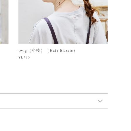
twig（小枝）（Hair Elastic）
¥1,760