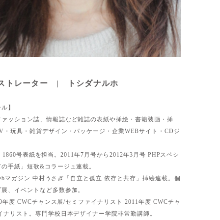
ストレーター | トシダナルホ
ール】
ファッション誌、情報誌など雑誌の表紙や挿絵・書籍装画・挿
V・玩具・雑貨デザイン・パッケージ・企業WEBサイト・CDジ
。
6号・1860号表紙を担当。2011年7月号から2012年3月号 PHPスペシ
ぎの手紙」短歌&コラージュ連載。
月Webマガジン 中村うさぎ「自立と孤立 依存と共存」挿絵連載。個
プ展、イベントなど多数参加。
9年度 CWCチャンス展/セミファイナリスト 2011年度 CWCチャ
ァイナリスト。専門学校日本デザイナー学院非常勤講師。