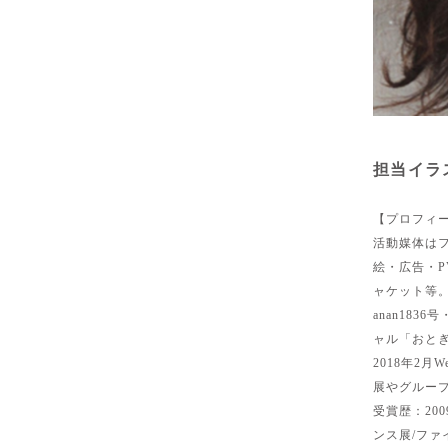
担当イラ
【プロフィ
活動媒体は
絵・広告・P
ャケット等
anan183
ャル「おと
2018年2
展やグルー
受賞歴：200
ンス展/フ