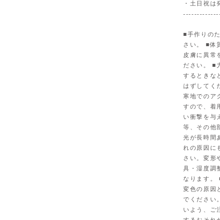
・土日祝は
-------------
■手作りの
さい。 ■
皮膚に異常
ださい。 
するときな
はずしてく
寒地でのア
すので、着
い衝撃を与
等、その他
光が長時間
れの原因に
さい。変形
具・湿度調
なります。
変色の原因
でください
いよう、ご