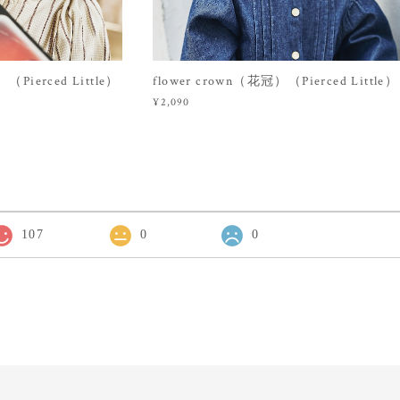
Pierced Little）
flower crown（花冠）（Pierced Little）
¥2,090
107
0
0