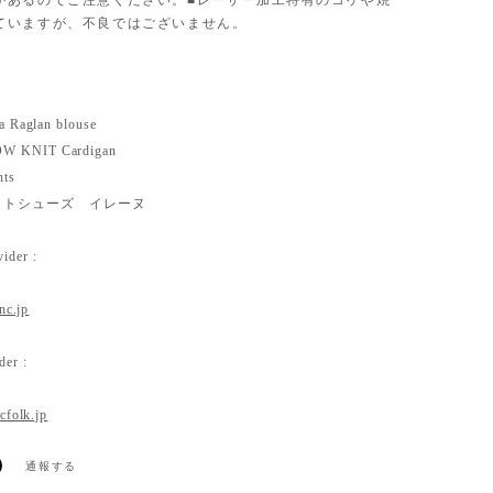
があるのでご注意ください。■レーザー加工特有のコゲや焼
ていますが、不良ではございません。
la Raglan blouse
W KNIT Cardigan
nts
ットシューズ イレーヌ
ider :
inc.jp
der :
icfolk.jp
通報する