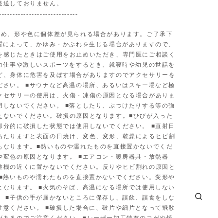
発送しておりません。
-----------------------------
ため、形や色に個体差が見られる場合があります。ご了承下
体質によって、かゆみ・かぶれを生じる場合がありますので、
を感じたときはご使用をお止めいただき、専門医にご相談く
■力仕事や激しいスポーツをするとき、就寝時や幼児の世話を
ど、身体に危害を及ぼす場合がありますのでアクセサリーを
ださい。 ■サウナなど高温の場所、あるいはスキー場など極
クセサリーの使用は、火傷・凍傷の原因となる場合がありま
用しないでください。 ■落としたり、ぶつけたりする等の強
えないでください。破損の原因となります。■ひびが入った
部分的に破損した状態では使用しないでください。 ■直射日
あたりますと表面の日焼け、変色、変形、乾燥によるヒビ割
もなります。■熱いものや濡れたものを直接置かないでくだ
や変色の原因となります。 ■エアコン・暖房器具・放熱器
整機の近くに置かないでください。反りやヒビ割れの原因と
 ■熱いものや濡れたものを直接置かないでください。変形や
となります。 ■火気のそば、高温になる場所では使用しない
。 ■子供の手が届かないところに保存し、誤飲、誤食をしな
注意ください。 ■破損した場合に、破片や細片となって飛散