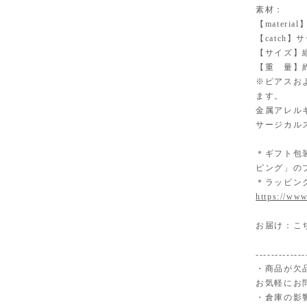
素材：
【materi
【catch
【サイズ】縦
【重 量】約
※ピアスお
ます。
金属アレル
サージカル
＊ギフト包
ピング」の
＊ラッピン
https://www
お届け：こ
-------------
・商品が欠
お気軽にお
・倉庫の影