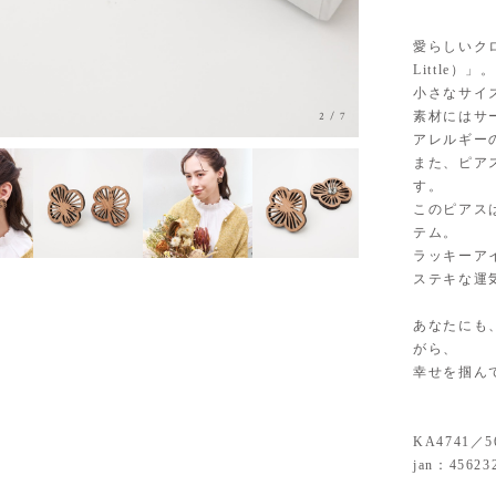
愛らしいクロ
Little）」。
小さなサイ
素材にはサ
2
/
7
アレルギー
また、ピア
す。
このピアス
テム。
ラッキーア
ステキな運
あなたにも
がら、
幸せを掴ん
KA4741／5
jan：45623