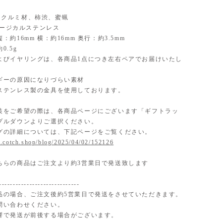
al】クルミ材、柿渋、蜜蝋
】サージカルステンレス
：約16mm 横：約16mm 奥行：約3.5mm
0.5g
よびイヤリングは、各商品1点につき左右ペアでお届けいたし
ギーの原因になりづらい素材
ステンレス製の金具を使用しております。
装をご希望の際は、各商品ページにございます「ギフトラッ
プルダウンよりご選択ください。
グの詳細については、下記ページをご覧ください。
.cotch.shop/blog/2025/04/02/152126
ちらの商品はご注文より約3営業日で発送致します
-----------------------------
品の場合、ご注文後約5営業日で発送をさせていただきます。
問い合わせください。
響で発送が前後する場合がございます。