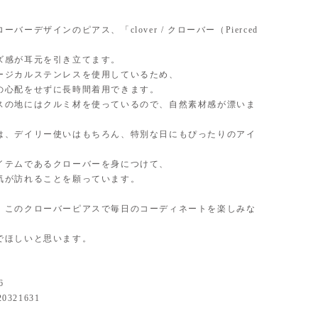
ーバーデザインのピアス、「clover / クローバー（Pierced
ズ感が耳元を引き立てます。
ージカルステンレスを使用しているため、
の心配をせずに長時間着用できます。
スの地にはクルミ材を使っているので、自然素材感が漂いま
は、デイリー使いはもちろん、特別な日にもぴったりのアイ
イテムであるクローバーを身につけて、
気が訪れることを願っています。
、このクローバーピアスで毎日のコーディネートを楽しみな
でほしいと思います。
6
20321631