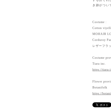
するおそれ
き跡がつい
Costume :
Cotton viyel
MOHAIR LO
Corduroy Pa
レザーフラ
Costume prov
Tiara inc.
https://tiara-
Flower provi
Botanifolk
https://botan