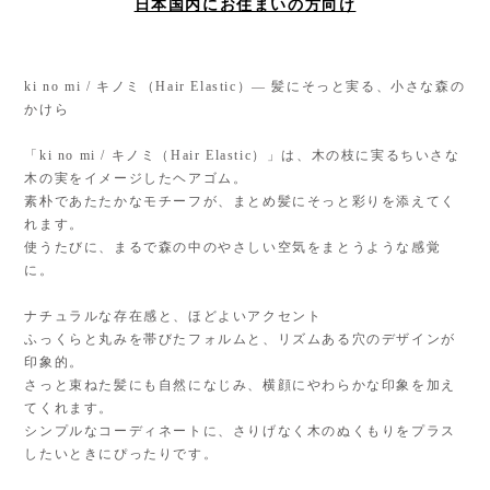
日本国内にお住まいの方向け
ki no mi / キノミ（Hair Elastic）— 髪にそっと実る、小さな森の
かけら
「ki no mi / キノミ（Hair Elastic）」は、木の枝に実るちいさな
木の実をイメージしたヘアゴム。
素朴であたたかなモチーフが、まとめ髪にそっと彩りを添えてく
れます。
使うたびに、まるで森の中のやさしい空気をまとうような感覚
に。
ナチュラルな存在感と、ほどよいアクセント
ふっくらと丸みを帯びたフォルムと、リズムある穴のデザインが
印象的。
さっと束ねた髪にも自然になじみ、横顔にやわらかな印象を加え
てくれます。
シンプルなコーディネートに、さりげなく木のぬくもりをプラス
したいときにぴったりです。