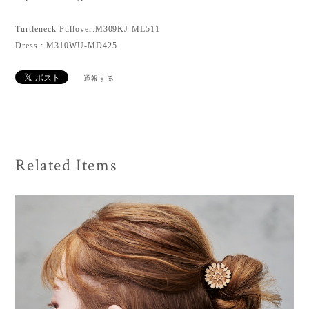
Turtleneck Pullover:M309KJ-ML511
Dress : M310WU-MD425
通報する
Related Items