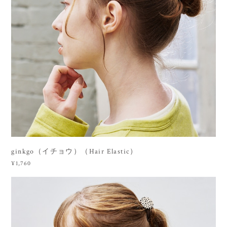
ginkgo（イチョウ）（Hair Elastic）
¥1,760