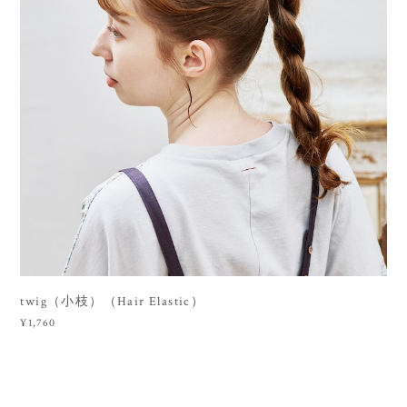
twig（小枝）（Hair Elastic）
¥1,760