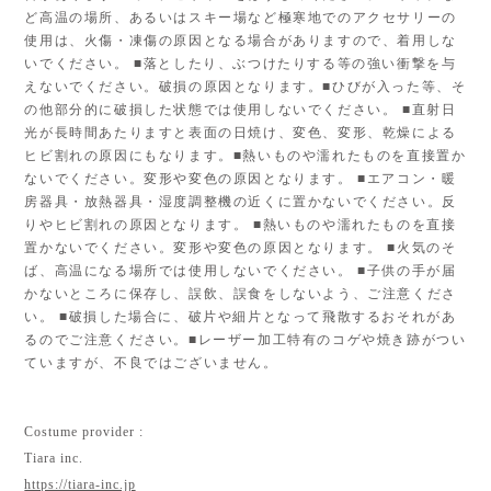
ど高温の場所、あるいはスキー場など極寒地でのアクセサリーの
使用は、火傷・凍傷の原因となる場合がありますので、着用しな
いでください。 ■落としたり、ぶつけたりする等の強い衝撃を与
えないでください。破損の原因となります。■ひびが入った等、そ
の他部分的に破損した状態では使用しないでください。 ■直射日
光が長時間あたりますと表面の日焼け、変色、変形、乾燥による
ヒビ割れの原因にもなります。■熱いものや濡れたものを直接置か
ないでください。変形や変色の原因となります。 ■エアコン・暖
房器具・放熱器具・湿度調整機の近くに置かないでください。反
りやヒビ割れの原因となります。 ■熱いものや濡れたものを直接
置かないでください。変形や変色の原因となります。 ■火気のそ
ば、高温になる場所では使用しないでください。 ■子供の手が届
かないところに保存し、誤飲、誤食をしないよう、ご注意くださ
い。 ■破損した場合に、破片や細片となって飛散するおそれがあ
るのでご注意ください。■レーザー加工特有のコゲや焼き跡がつい
ていますが、不良ではございません。
Costume provider :
Tiara inc.
https://tiara-inc.jp