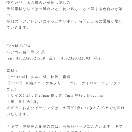
使うたび、木の風合いが育つ楽しみ
天然素材ならではの風合いと、使い込むことで深まる色合いが魅
力。
毎日のヘアアレンジにそっと寄り添い、時間とともに愛着が増し
ていきます。
CotchHG064
ヘアゴム色：黒 ／ 茶
jan：4562320321969（黒）・4562320322003（茶）
素材：
【material】 クルミ材、柿渋、蜜蝋
【clasp】 真鍮／ニッケルフリー・ゴム（ナイロン／ラテックス
ゴム）
【サイズ】縦：約27mm 横：約47mm 奥行：約3.5mm
【重 量】約0.5g
※ピアスおよびイヤリングは、各商品1点につき左右ペアでお届け
いたします。
＊ギフト包装をご希望の際は、各商品ページにございます「ギフ