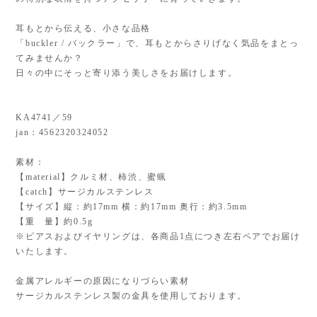
耳もとから伝える、小さな品格
「buckler / バックラー」で、耳もとからさりげなく気品をまとっ
てみませんか？
日々の中にそっと寄り添う美しさをお届けします。
KA4741／59
jan：4562320324052
素材：
【material】クルミ材、柿渋、蜜蝋
【catch】サージカルステンレス
【サイズ】縦：約17mm 横：約17mm 奥行：約3.5mm
【重 量】約0.5g
※ピアスおよびイヤリングは、各商品1点につき左右ペアでお届け
いたします。
金属アレルギーの原因になりづらい素材
サージカルステンレス製の金具を使用しております。