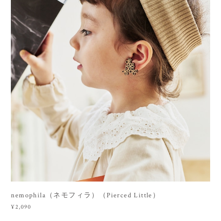
nemophila（ネモフィラ）（Pierced Little）
¥2,090