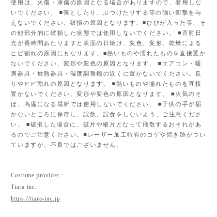
使用は、火傷・凍傷の原因となる場合がありますので、着用しな
いでください。 ■落としたり、ぶつけたりする等の強い衝撃を与
えないでください。破損の原因となります。■ひびが入った等、そ
の他部分的に破損した状態では使用しないでください。 ■直射日
光が長時間あたりますと表面の日焼け、変色、変形、乾燥による
ヒビ割れの原因にもなります。■熱いものや濡れたものを直接置か
ないでください。変形や変色の原因となります。 ■エアコン・暖
房器具・放熱器具・湿度調整機の近くに置かないでください。反
りやヒビ割れの原因となります。 ■熱いものや濡れたものを直接
置かないでください。変形や変色の原因となります。 ■火気のそ
ば、高温になる場所では使用しないでください。 ■子供の手が届
かないところに保存し、誤飲、誤食をしないよう、ご注意くださ
い。 ■破損した場合に、破片や細片となって飛散するおそれがあ
るのでご注意ください。■レーザー加工特有のコゲや焼き跡がつい
ていますが、不良ではございません。
Costume provider :
Tiara inc.
https://tiara-inc.jp