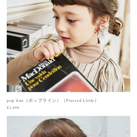
pop line（ポップライン）（Pierced Little）
¥2,090