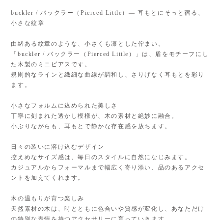
buckler / バックラー（Pierced Little）— 耳もとにそっと宿る、
小さな紋章
由緒ある紋章のような、小さくも凛とした佇まい。
「buckler / バックラー（Pierced Little）」は、盾をモチーフにし
た木製のミニピアスです。
規則的なラインと繊細な曲線が調和し、さりげなく耳もとを彩り
ます。
小さなフォルムに込められた美しさ
丁寧に刻まれた透かし模様が、木の素材と絶妙に融合。
小ぶりながらも、耳もとで静かな存在感を放ちます。
日々の装いに溶け込むデザイン
控えめなサイズ感は、毎日のスタイルに自然になじみます。
カジュアルからフォーマルまで幅広く寄り添い、品のあるアクセ
ントを加えてくれます。
木の温もりが育つ楽しみ
天然素材の木は、時とともに色合いや質感が変化し、あなただけ
の特別な表情を持つアクセサリーに育っていきます。