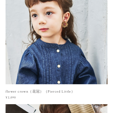
flower crown（花冠）（Pierced Little）
¥2,090