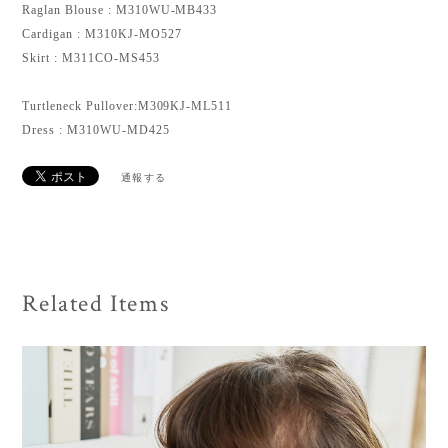
Raglan Blouse : M310WU-MB433
Cardigan : M310KJ-MO527
Skirt : M311CO-MS453
Turtleneck Pullover:M309KJ-ML511
Dress : M310WU-MD425
通報する
Related Items