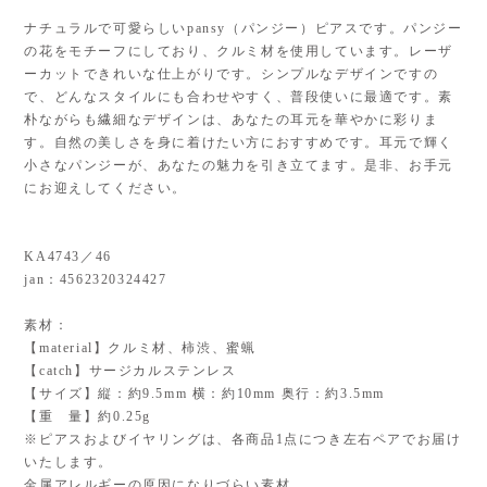
ナチュラルで可愛らしいpansy（パンジー）ピアスです。パンジー
の花をモチーフにしており、クルミ材を使用しています。レーザ
ーカットできれいな仕上がりです。シンプルなデザインですの
で、どんなスタイルにも合わせやすく、普段使いに最適です。素
朴ながらも繊細なデザインは、あなたの耳元を華やかに彩りま
す。自然の美しさを身に着けたい方におすすめです。耳元で輝く
小さなパンジーが、あなたの魅力を引き立てます。是非、お手元
にお迎えしてください。
KA4743／46
jan：4562320324427
素材：
【material】クルミ材、柿渋、蜜蝋
【catch】サージカルステンレス
【サイズ】縦：約9.5mm 横：約10mm 奥行：約3.5mm
【重 量】約0.25g
※ピアスおよびイヤリングは、各商品1点につき左右ペアでお届け
いたします。
金属アレルギーの原因になりづらい素材