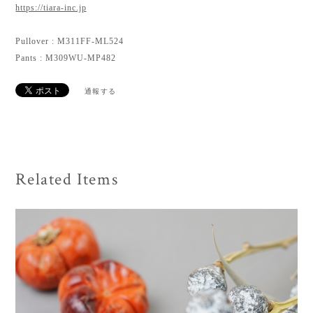
https://tiara-inc.jp
Pullover : M311FF-ML524
Pants : M309WU-MP482
通報する
Related Items