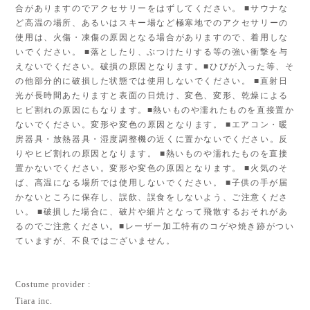
合がありますのでアクセサリーをはずしてください。 ■サウナな
ど高温の場所、あるいはスキー場など極寒地でのアクセサリーの
使用は、火傷・凍傷の原因となる場合がありますので、着用しな
いでください。 ■落としたり、ぶつけたりする等の強い衝撃を与
えないでください。破損の原因となります。■ひびが入った等、そ
の他部分的に破損した状態では使用しないでください。 ■直射日
光が長時間あたりますと表面の日焼け、変色、変形、乾燥による
ヒビ割れの原因にもなります。■熱いものや濡れたものを直接置か
ないでください。変形や変色の原因となります。 ■エアコン・暖
房器具・放熱器具・湿度調整機の近くに置かないでください。反
りやヒビ割れの原因となります。 ■熱いものや濡れたものを直接
置かないでください。変形や変色の原因となります。 ■火気のそ
ば、高温になる場所では使用しないでください。 ■子供の手が届
かないところに保存し、誤飲、誤食をしないよう、ご注意くださ
い。 ■破損した場合に、破片や細片となって飛散するおそれがあ
るのでご注意ください。■レーザー加工特有のコゲや焼き跡がつい
ていますが、不良ではございません。
Costume provider :
Tiara inc.