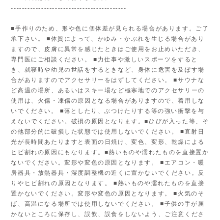
------------------------------------------
■手作りのため、形や色に個体差が見られる場合があります。ご了
承下さい。 ■体質によって、かゆみ・かぶれを生じる場合があり
ますので、皮膚に異常を感じたときはご使用をお止めいただき、
専門医にご相談ください。 ■力仕事や激しいスポーツをすると
き、就寝時や幼児の世話をするときなど、身体に危害を及ぼす場
合がありますのでアクセサリーをはずしてください。 ■サウナな
ど高温の場所、あるいはスキー場など極寒地でのアクセサリーの
使用は、火傷・凍傷の原因となる場合がありますので、着用しな
いでください。 ■落としたり、ぶつけたりする等の強い衝撃を与
えないでください。破損の原因となります。■ひびが入った等、そ
の他部分的に破損した状態では使用しないでください。 ■直射日
光が長時間あたりますと表面の日焼け、変色、変形、乾燥による
ヒビ割れの原因にもなります。■熱いものや濡れたものを直接置か
ないでください。変形や変色の原因となります。 ■エアコン・暖
房器具・放熱器具・湿度調整機の近くに置かないでください。反
りやヒビ割れの原因となります。 ■熱いものや濡れたものを直接
置かないでください。変形や変色の原因となります。 ■火気のそ
ば、高温になる場所では使用しないでください。 ■子供の手が届
かないところに保存し、誤飲、誤食をしないよう、ご注意くださ