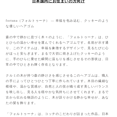
日本国内にお住まいの方向け
fortuna（フォルトゥーナ） — 幸福を包み込む、クッキーのよう
な優しいヘアゴム
森の中で静かに息づく木々のように、「フォルトゥーナ」は、ひ
とひらの温かい幸せを運んでくれるヘアゴムです。名前が示す通
り、このアイテムは、幸福を象徴するデザインで、見るたびに心
がほっと安らぎます。まるで大切に焼き上げたクッキーのよう
に、手のひらに乗せた瞬間に温もりを感じさせるその形状は、日
常の中でひときわ輝く存在となります。
クルミの木が持つ森の静けさを感じさせるこのヘアゴムは、職人
の手によってひとつひとつ丁寧に作られています。木目の繊細な
模様や、温かな質感が、自然と人の技が織り成す美しいバランス
を映し出し、見る人を穏やかな気持ちにさせてくれます。まるで
古から伝わる物語のように、木が語りかける静かな幸せが、あな
たの髪を飾ります。
「フォルトゥーナ」は、コッチのこだわりが詰まった作品。日本