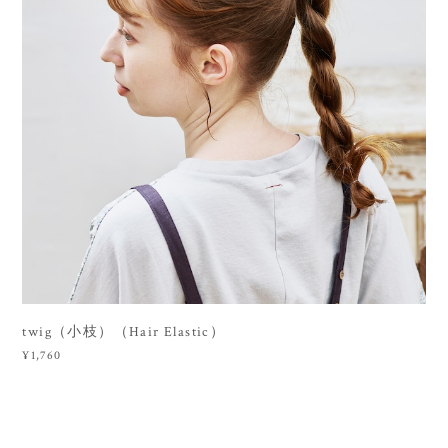
twig（小枝）（Hair Elastic）
¥1,760