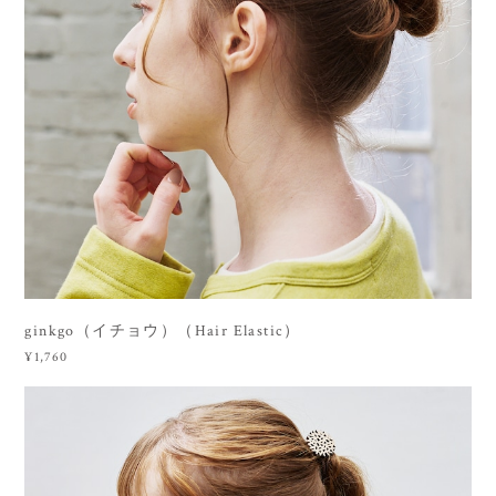
ginkgo（イチョウ）（Hair Elastic）
¥1,760