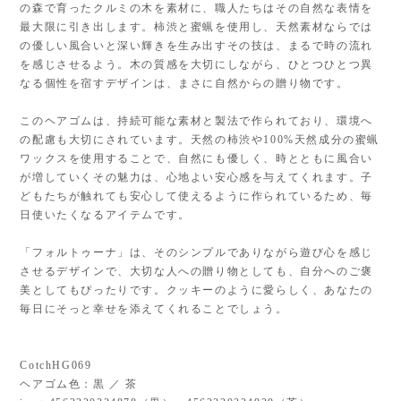
の森で育ったクルミの木を素材に、職人たちはその自然な表情を
最大限に引き出します。柿渋と蜜蝋を使用し、天然素材ならでは
の優しい風合いと深い輝きを生み出すその技は、まるで時の流れ
を感じさせるよう。木の質感を大切にしながら、ひとつひとつ異
なる個性を宿すデザインは、まさに自然からの贈り物です。
このヘアゴムは、持続可能な素材と製法で作られており、環境へ
の配慮も大切にされています。天然の柿渋や100%天然成分の蜜蝋
ワックスを使用することで、自然にも優しく、時とともに風合い
が増していくその魅力は、心地よい安心感を与えてくれます。子
どもたちが触れても安心して使えるように作られているため、毎
日使いたくなるアイテムです。
「フォルトゥーナ」は、そのシンプルでありながら遊び心を感じ
させるデザインで、大切な人への贈り物としても、自分へのご褒
美としてもぴったりです。クッキーのように愛らしく、あなたの
毎日にそっと幸せを添えてくれることでしょう。
CotchHG069
ヘアゴム色：黒 ／ 茶