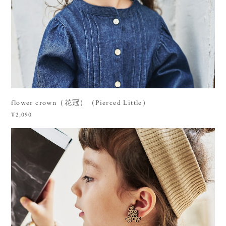
flower crown（花冠）（Pierced Little）
¥2,090