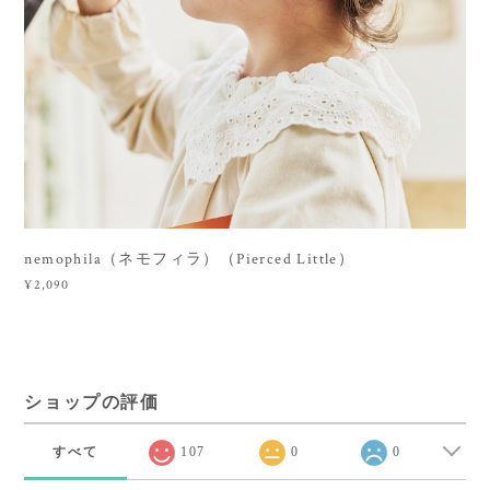
nemophila（ネモフィラ）（Pierced Little）
¥2,090
ショップの評価
すべて
107
0
0