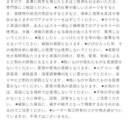
ますので、皮膚に異常を感じたときはご使用をお止めいただき、
専門医にご相談ください。 ■力仕事や激しいスポーツをすると
き、就寝時や幼児の世話をするときなど、身体に危害を及ぼす場
合がありますのでアクセサリーをはずしてください。 ■サウナな
ど高温の場所、あるいはスキー場など極寒地でのアクセサリーの
使用は、火傷・凍傷の原因となる場合がありますので、着用しな
いでください。 ■落としたり、ぶつけたりする等の強い衝撃を与
えないでください。破損の原因となります。■ひびが入った等、そ
の他部分的に破損した状態では使用しないでください。 ■直射日
光が長時間あたりますと表面の日焼け、変色、変形、乾燥による
ヒビ割れの原因にもなります。■熱いものや濡れたものを直接置か
ないでください。変形や変色の原因となります。 ■エアコン・暖
房器具・放熱器具・湿度調整機の近くに置かないでください。反
りやヒビ割れの原因となります。 ■熱いものや濡れたものを直接
置かないでください。変形や変色の原因となります。 ■火気のそ
ば、高温になる場所では使用しないでください。 ■子供の手が届
かないところに保存し、誤飲、誤食をしないよう、ご注意くださ
い。 ■破損した場合に、破片や細片となって飛散するおそれがあ
るのでご注意ください。■レーザー加工特有のコゲや焼き跡がつい
ていますが、不良ではございません。