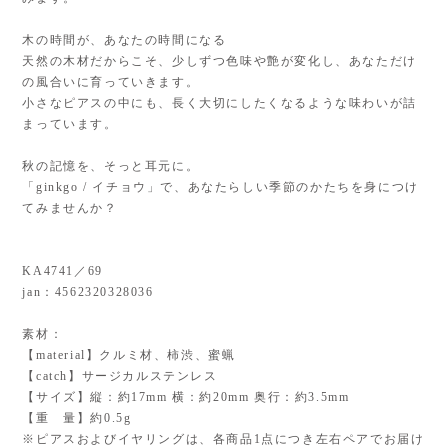
木の時間が、あなたの時間になる
天然の木材だからこそ、少しずつ色味や艶が変化し、あなただけ
の風合いに育っていきます。
小さなピアスの中にも、長く大切にしたくなるような味わいが詰
まっています。
秋の記憶を、そっと耳元に。
「ginkgo / イチョウ」で、あなたらしい季節のかたちを身につけ
てみませんか？
KA4741／69
jan：4562320328036
素材：
【material】クルミ材、柿渋、蜜蝋
【catch】サージカルステンレス
【サイズ】縦：約17mm 横：約20mm 奥行：約3.5mm
【重 量】約0.5g
※ピアスおよびイヤリングは、各商品1点につき左右ペアでお届け