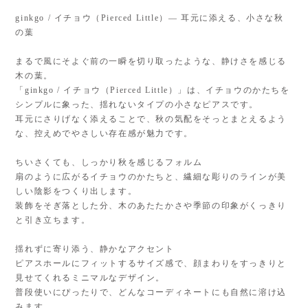
ginkgo / イチョウ（Pierced Little）— 耳元に添える、小さな秋
の葉
まるで風にそよぐ前の一瞬を切り取ったような、静けさを感じる
木の葉。
「ginkgo / イチョウ（Pierced Little）」は、イチョウのかたちを
シンプルに象った、揺れないタイプの小さなピアスです。
耳元にさりげなく添えることで、秋の気配をそっとまとえるよう
な、控えめでやさしい存在感が魅力です。
ちいさくても、しっかり秋を感じるフォルム
扇のように広がるイチョウのかたちと、繊細な彫りのラインが美
しい陰影をつくり出します。
装飾をそぎ落とした分、木のあたたかさや季節の印象がくっきり
と引き立ちます。
揺れずに寄り添う、静かなアクセント
ピアスホールにフィットするサイズ感で、顔まわりをすっきりと
見せてくれるミニマルなデザイン。
普段使いにぴったりで、どんなコーディネートにも自然に溶け込
みます。