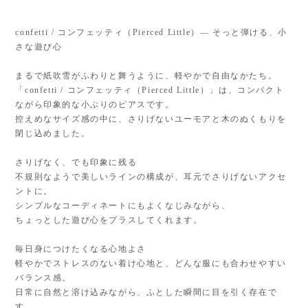
confetti / コンフェッティ（Pierced Little）— そっと弾ける、小
さな遊び心
まるで紙吹雪がふわりと舞うように、軽やかで自由なかたち。
「confetti / コンフェッティ（Pierced Little）」は、コンパクト
ながら印象的な小ぶりのピアスです。
控えめなサイズ感の中に、さりげないユーモアと木のぬくもりを
閉じ込めました。
さりげなく、でも印象に残る
不規則なようで美しいラインの構成が、耳元でさりげないアクセ
ントに。
シンプルなコーディネートにもよくなじみながら、
ちょっとした遊び心をプラスしてくれます。
毎日身につけたくなる心地よさ
軽やかでストレスのない着け心地と、どんな服にも合わせやすい
バランス感。
日常に自然と溶け込みながら、ふとした瞬間に目を引く存在で
す。