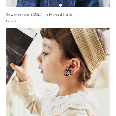
flower crown（花冠）（Pierced Little）
¥2,090