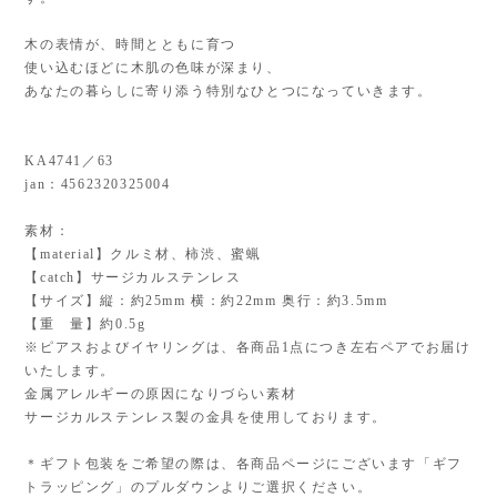
木の表情が、時間とともに育つ
使い込むほどに木肌の色味が深まり、
あなたの暮らしに寄り添う特別なひとつになっていきます。
KA4741／63
jan：4562320325004
素材：
【material】クルミ材、柿渋、蜜蝋
【catch】サージカルステンレス
【サイズ】縦：約25mm 横：約22mm 奥行：約3.5mm
【重 量】約0.5g
※ピアスおよびイヤリングは、各商品1点につき左右ペアでお届け
いたします。
金属アレルギーの原因になりづらい素材
サージカルステンレス製の金具を使用しております。
＊ギフト包装をご希望の際は、各商品ページにございます「ギフ
トラッピング」のプルダウンよりご選択ください。