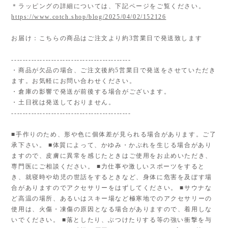
＊ラッピングの詳細については、下記ページをご覧ください。
https://www.cotch.shop/blog/2025/04/02/152126
お届け：こちらの商品はご注文より約3営業日で発送致します
------------------------------------------
・商品が欠品の場合、ご注文後約5営業日で発送をさせていただき
ます。お気軽にお問い合わせください。
・倉庫の影響で発送が前後する場合がございます。
・土日祝は発送しておりません。
------------------------------------------
■手作りのため、形や色に個体差が見られる場合があります。ご了
承下さい。 ■体質によって、かゆみ・かぶれを生じる場合があり
ますので、皮膚に異常を感じたときはご使用をお止めいただき、
専門医にご相談ください。 ■力仕事や激しいスポーツをすると
き、就寝時や幼児の世話をするときなど、身体に危害を及ぼす場
合がありますのでアクセサリーをはずしてください。 ■サウナな
ど高温の場所、あるいはスキー場など極寒地でのアクセサリーの
使用は、火傷・凍傷の原因となる場合がありますので、着用しな
いでください。 ■落としたり、ぶつけたりする等の強い衝撃を与