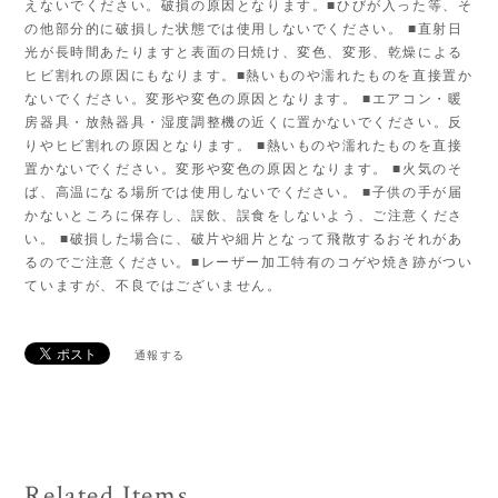
えないでください。破損の原因となります。■ひびが入った等、そ
の他部分的に破損した状態では使用しないでください。 ■直射日
光が長時間あたりますと表面の日焼け、変色、変形、乾燥による
ヒビ割れの原因にもなります。■熱いものや濡れたものを直接置か
ないでください。変形や変色の原因となります。 ■エアコン・暖
房器具・放熱器具・湿度調整機の近くに置かないでください。反
りやヒビ割れの原因となります。 ■熱いものや濡れたものを直接
置かないでください。変形や変色の原因となります。 ■火気のそ
ば、高温になる場所では使用しないでください。 ■子供の手が届
かないところに保存し、誤飲、誤食をしないよう、ご注意くださ
い。 ■破損した場合に、破片や細片となって飛散するおそれがあ
るのでご注意ください。■レーザー加工特有のコゲや焼き跡がつい
ていますが、不良ではございません。
通報する
Related Items