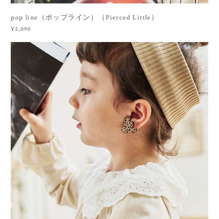
pop line（ポップライン）（Pierced Little）
¥2,090