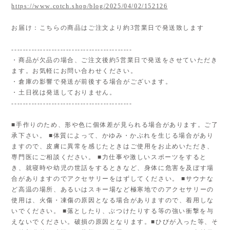
https://www.cotch.shop/blog/2025/04/02/152126
お届け：こちらの商品はご注文より約3営業日で発送致します
------------------------------------------
・商品が欠品の場合、ご注文後約5営業日で発送をさせていただき
ます。お気軽にお問い合わせください。
・倉庫の影響で発送が前後する場合がございます。
・土日祝は発送しておりません。
------------------------------------------
■手作りのため、形や色に個体差が見られる場合があります。ご了
承下さい。 ■体質によって、かゆみ・かぶれを生じる場合があり
ますので、皮膚に異常を感じたときはご使用をお止めいただき、
専門医にご相談ください。 ■力仕事や激しいスポーツをすると
き、就寝時や幼児の世話をするときなど、身体に危害を及ぼす場
合がありますのでアクセサリーをはずしてください。 ■サウナな
ど高温の場所、あるいはスキー場など極寒地でのアクセサリーの
使用は、火傷・凍傷の原因となる場合がありますので、着用しな
いでください。 ■落としたり、ぶつけたりする等の強い衝撃を与
えないでください。破損の原因となります。■ひびが入った等、そ