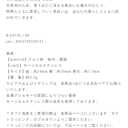
天然木のため、使うほどに深まる風合いも魅力のひとつ。
時間とともに変化していく色合いは、あなたの暮らしとともに紡
がれていきます。
KA4741／64
jan：4562320326131
素材：
【material】クルミ材、柿渋、蜜蝋
【catch】サージカルステンレス
【サイズ】縦：約24mm 横：約26mm 奥行：約3.5mm
【重 量】約0.5g
※ピアスおよびイヤリングは、各商品1点につき左右ペアでお届け
いたします。
金属アレルギーの原因になりづらい素材
サージカルステンレス製の金具を使用しております。
＊ギフト包装をご希望の際は、各商品ページにございます「ギフ
トラッピング」のプルダウンよりご選択ください。
＊ラッピングの詳細については、下記ページをご覧ください。