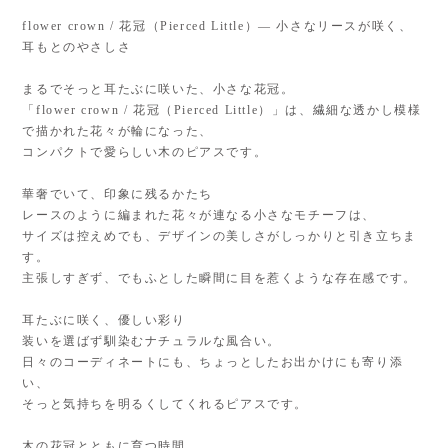
flower crown / 花冠（Pierced Little）— 小さなリースが咲く、
耳もとのやさしさ
まるでそっと耳たぶに咲いた、小さな花冠。
「flower crown / 花冠（Pierced Little）」は、繊細な透かし模様
で描かれた花々が輪になった、
コンパクトで愛らしい木のピアスです。
華奢でいて、印象に残るかたち
レースのように編まれた花々が連なる小さなモチーフは、
サイズは控えめでも、デザインの美しさがしっかりと引き立ちま
す。
主張しすぎず、でもふとした瞬間に目を惹くような存在感です。
耳たぶに咲く、優しい彩り
装いを選ばず馴染むナチュラルな風合い。
日々のコーディネートにも、ちょっとしたお出かけにも寄り添
い、
そっと気持ちを明るくしてくれるピアスです。
木の花冠とともに育つ時間