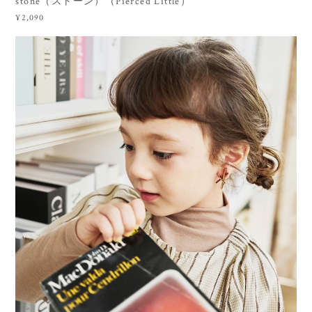
stone（ストーン）（Pierced Little）
¥2,090